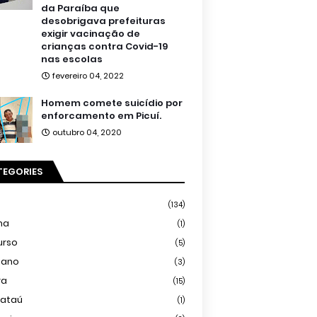
da Paraíba que
desobrigava prefeituras
exigir vacinação de
crianças contra Covid-19
nas escolas
fevereiro 04, 2022
Homem comete suicídio por
enforcamento em Picuí.
outubro 04, 2020
TEGORIES
(134)
ma
(1)
urso
(5)
iano
(3)
ra
(15)
mataú
(1)