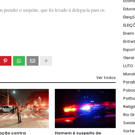
Econ
Educ
m prender o suspeito, que foi levado à delegacia para os
Eleiç
ELEIÇ
Enem
Entre
Espor
Geral
LUTO
Mund
Ver todos
Paraí
Polici
Políti
Relig
Rio G
Saúd
Sorte
ação contra
Homem é suspeito de