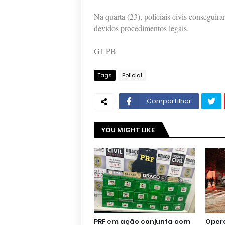
Na quarta (23), policiais civis conseguira
devidos procedimentos legais.
G1 PB
Tags
Policial
Compartilhar
YOU MIGHT LIKE
PRF em ação conjunta com
Oper