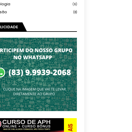
logia
(6)
isão
(8)
LICIDADE