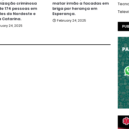
nização criminosa
matar irmão a facadas em
Tecno
de 174 pessoas em
briga por herança em
Telev
es do Nordeste e
Esperança.
 Catarina.
February 24, 2025
ruary 24, 2025
PUB