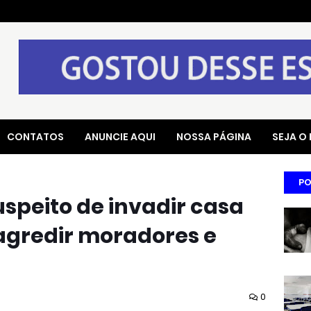
CONTATOS
ANUNCIE AQUI
NOSSA PÁGINA
SEJA O
PO
uspeito de invadir casa
agredir moradores e
0