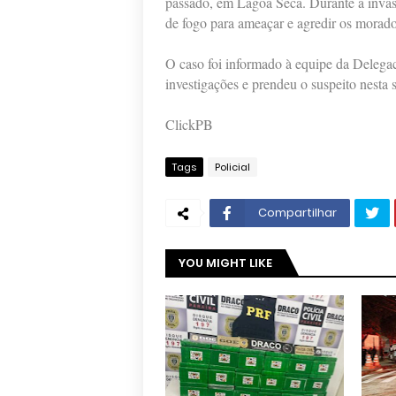
passado, em Lagoa Seca. Durante a invas
de fogo para ameaçar e agredir os morador
O caso foi informado à equipe da Delegac
investigações e prendeu o suspeito nesta s
ClickPB
Tags
Policial
Compartilhar
YOU MIGHT LIKE