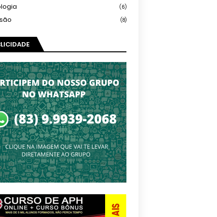
logia
(6)
isão
(8)
LICIDADE