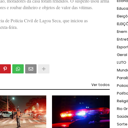
ão, moradores da casa foram rendidos. O suspeito usou arma
Econ
es e roubar dinheiro e objetos de valor das vítimas.
Educ
Eleiç
ia de Polícia Civil de Lagoa Seca, que iniciou as
ELEIÇ
exta-feira.
Enem
Entre
Espor
Geral
LUTO
Mund
Paraí
Ver todos
Polici
Políti
Relig
Rio G
Saúd
Sorte