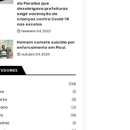
da Paraíba que
desobrigava prefeituras
exigir vacinação de
crianças contra Covid-19
nas escolas
fevereiro 04, 2022
Homem comete suicídio por
enforcamento em Picuí.
outubro 04, 2020
TEGORIES
(134)
ma
(1)
urso
(5)
iano
(3)
ra
(15)
mataú
(1)