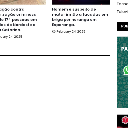
Tecno
ação contra
Homem é suspeito de
Telev
nização criminosa
matar irmão a facadas em
de 174 pessoas em
briga por herança em
es do Nordeste e
Esperança.
PUB
 Catarina.
February 24, 2025
ruary 24, 2025