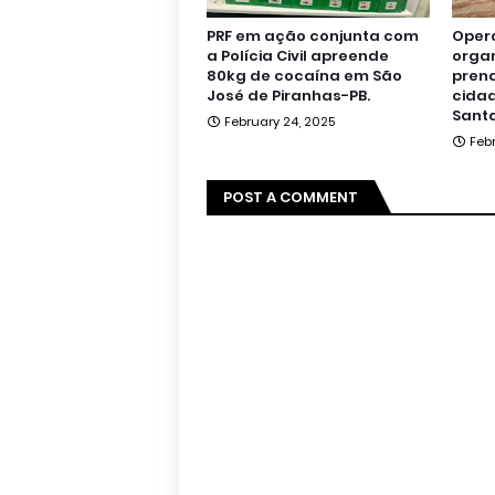
PRF em ação conjunta com
Oper
a Polícia Civil apreende
orga
80kg de cocaína em São
pren
José de Piranhas-PB.
cidad
Santa
February 24, 2025
Feb
POST A COMMENT