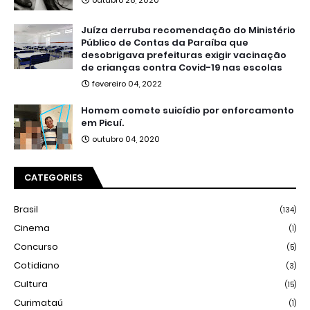
Juíza derruba recomendação do Ministério
Público de Contas da Paraíba que
desobrigava prefeituras exigir vacinação
de crianças contra Covid-19 nas escolas
fevereiro 04, 2022
Homem comete suicídio por enforcamento
em Picuí.
outubro 04, 2020
CATEGORIES
Brasil
(134)
Cinema
(1)
Concurso
(5)
Cotidiano
(3)
Cultura
(15)
Curimataú
(1)