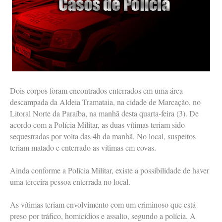
Dois corpos foram encontrados enterrados em uma área
descampada da Aldeia Tramataia, na cidade de Marcação, no
Litoral Norte da Paraíba, na manhã desta quarta-feira (3). De
acordo com a Polícia Militar, as duas vítimas teriam sido
sequestradas por volta das 4h da manhã. No local, suspeitos
teriam matado e enterrado as vítimas em covas.
Ainda conforme a Polícia Militar, existe a possibilidade de haver
uma terceira pessoa enterrada no local.
As vítimas teriam envolvimento com um criminoso que está
preso por tráfico, homicídios e assalto, segundo a polícia. A