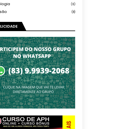
logia
(6)
isão
(8)
LICIDADE