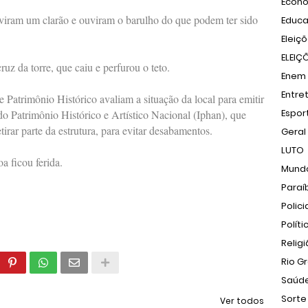
Econ
viram um clarão e ouviram o barulho do que podem ter sido
Educ
Eleiç
ELEIÇ
ruz da torre, que caiu e perfurou o teto.
Enem
Entre
e Patrimônio Histórico avaliam a situação da local para emitir
Espor
do Patrimônio Histórico e Artístico Nacional (Iphan), que
irar parte da estrutura, para evitar desabamentos.
Geral
LUTO
a ficou ferida.
Mund
Paraí
Polici
Políti
Relig
Rio G
Saúd
Sorte
Ver todos