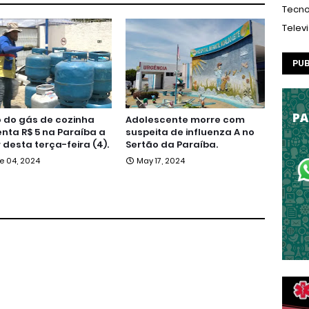
Tecno
Telev
PUB
 do gás de cozinha
Adolescente morre com
ta R$ 5 na Paraíba a
suspeita de influenza A no
r desta terça-feira (4).
Sertão da Paraíba.
e 04, 2024
May 17, 2024