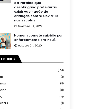
da Paraíba que
desobrigava prefeituras
exigir vacinação de
crianças contra Covid-19
nas escolas
fevereiro 04, 2022
Homem comete suicídio por
enforcamento em Picuí.
outubro 04, 2020
TEGORIES
(134)
ma
(1)
urso
(5)
iano
(3)
ra
(15)
mataú
(1)