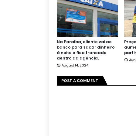
Na Paraíba, cliente vai ao
Preço
banco para sacar dinheiro
aumen
à noite e fica trancado
parti
dentro da agência.
Jun
August 14, 2024
POST A COMMENT