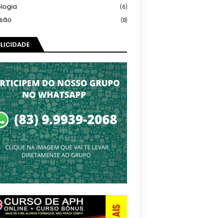
logia
(6)
isão
(8)
LICIDADE