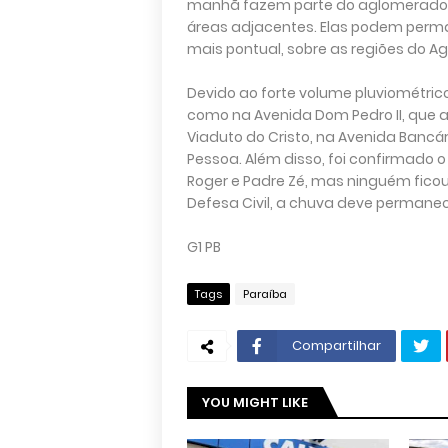
manhã fazem parte do aglomerado c
áreas adjacentes. Elas podem perma
mais pontual, sobre as regiões do Agr
Devido ao forte volume pluviométric
como na Avenida Dom Pedro II, que 
Viaduto do Cristo, na Avenida Bancár
Pessoa. Além disso, foi confirmado o
Roger e Padre Zé, mas ninguém fico
Defesa Civil, a chuva deve permane
G1 PB
Tags
Paraíba
Compartilhar
YOU MIGHT LIKE