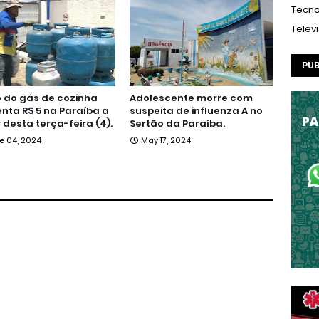
Tecno
Telev
PUB
 do gás de cozinha
Adolescente morre com
ta R$ 5 na Paraíba a
suspeita de influenza A no
r desta terça-feira (4).
Sertão da Paraíba.
e 04, 2024
May 17, 2024