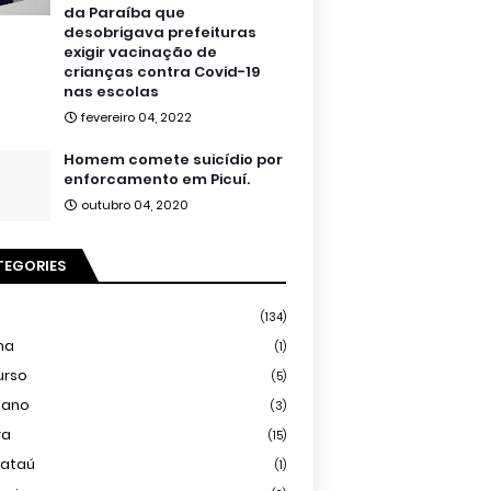
da Paraíba que
desobrigava prefeituras
exigir vacinação de
crianças contra Covid-19
nas escolas
fevereiro 04, 2022
Homem comete suicídio por
enforcamento em Picuí.
outubro 04, 2020
TEGORIES
(134)
ma
(1)
urso
(5)
iano
(3)
ra
(15)
mataú
(1)