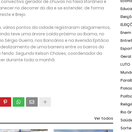
Econ
onvectivo gerador de chuvas na faixa litorânea e
necer no decorrer do dia e se estender, de forma
Educ
este e Brejo.
Eleiç
ELEIÇ
o, vários pontos da cidade registraram alagamentos,
Enem
ainda teve uma árvore caída próximo ao Ibama, no
io Sérgio Guerra, nos Bancários e na Avenida Epitácio
Entre
 deslizamento de uma barreira entre os bairros do
Espor
u ferido. Segundo Kelson Chaves, coordenador da
Geral
cer durante toda a manhã.
LUTO
Mund
Paraí
Polici
Políti
Relig
Rio G
Ver todos
Saúd
Sorte