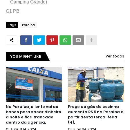
Campina Grande)
G1 PB
Tags
Paraíba
YOU MIGHT LIKE
Ver todos
Na Paraíba, cliente vai ao
Preço do gás de cozinha
banco para sacar dinheiro
aumenta R$ 5 na Paraíba a
à noite e fica trancado
partir desta terça-feira
dentro da agência.
(4).
August 14, 2024
June 04, 2024