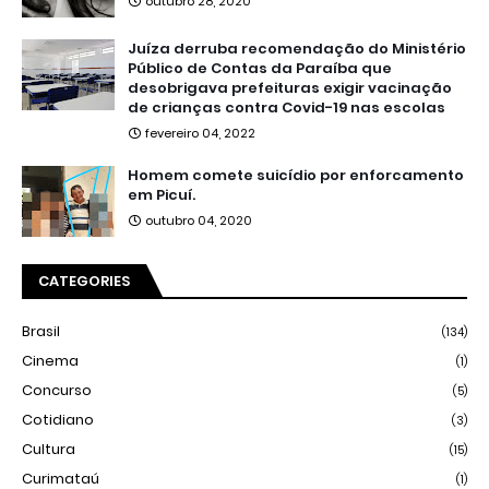
outubro 28, 2020
Juíza derruba recomendação do Ministério
Público de Contas da Paraíba que
desobrigava prefeituras exigir vacinação
de crianças contra Covid-19 nas escolas
fevereiro 04, 2022
Homem comete suicídio por enforcamento
em Picuí.
outubro 04, 2020
CATEGORIES
Brasil
(134)
Cinema
(1)
Concurso
(5)
Cotidiano
(3)
Cultura
(15)
Curimataú
(1)