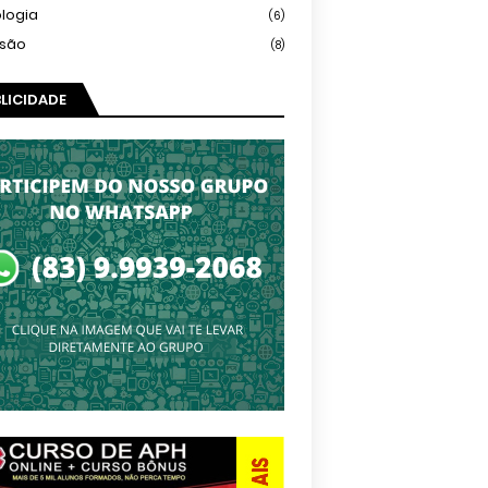
logia
(6)
isão
(8)
LICIDADE