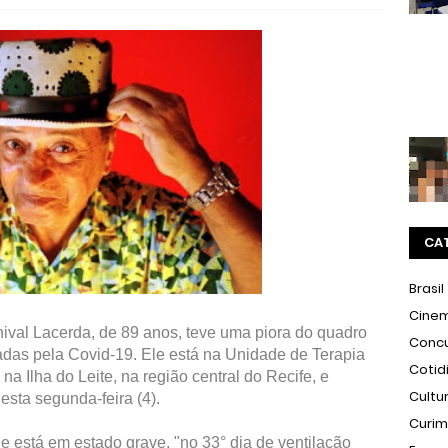
CA
Brasil
Cine
ival Lacerda, de 89 anos, teve uma piora do quadro
Conc
adas pela Covid-19. Ele está na Unidade de Terapia
Cotid
na Ilha do Leite, na região central do Recife, e
Cultu
esta segunda-feira (4).
Curi
le está em estado grave, "no 33° dia de ventilação