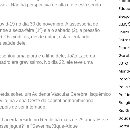
Econ
as". Não há perspectiva de alta e ele está sendo
Educ
Eleiç
ovid-19 no dia 30 de novembro. A assessoria de
ELEIÇ
re a sexta-feira (1º) e a o sábado (2), a pressão
Enem
a 6. Os médicos, desde então, estão tentando
Entre
e saúde dele.
Espor
Geral
esentou uma piora e o filho dele, João Lacerda,
uadro era gravíssimo. No dia 22, ele teve uma
LUTO
Mund
Paraí
Polici
erda sofreu um Acidente Vascular Cerebral Isquêmico
Políti
vila, na Zona Oeste da capital pernambucana.
Relig
epois de ser internado.
Rio G
Saúd
Lacerda reside no Recife há mais de 25 anos. Ele é
Sorte
sse jegue?" e "Severina Xique-Xique".