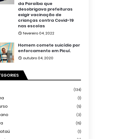
da Paraíba que
desobrigava prefeituras
exigir vacinação de
crianças contra Covid-19
nas escolas
fevereiro 04, 2022
Homem comete suicídio por
enforcamento em Picuí.
outubro 04, 2020
TEGORIES
(134)
ma
(1)
urso
(5)
iano
(3)
ra
(15)
mataú
(1)