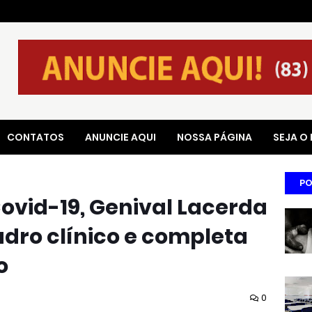
CONTATOS
ANUNCIE AQUI
NOSSA PÁGINA
SEJA O
PO
ovid-19, Genival Lacerda
dro clínico e completa
o
0