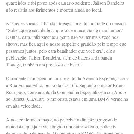
quarteirões e foi preso após causar o acidente. Jailson Bandeira
não resistiu aos ferimentos e morreu ainda no local.
Nas redes sociais, a banda Tureags lamentou a morte do músico.
"Sabe aquele cara de boa, que você nunca via de mau humor?
Dainha, cara, infelizmente a gente não vai ter mais você nos
shows, mas fica aqui o nosso respeito e gratidão pelo tempo que
passamos juntos, pelo cara batalhador que você era", diz a
publicação. Jailson Bandeira, além de baterista da banda
Tuaregs, também era professor de bateria.
O acidente aconteceu no cruzamento da Avenida Esperança com
a Rua Franca Filho, por volta das 16h. Segundo o major Bruno
Rodrigues, comandante da Companhia Especializada em Apoio
ao Turista (CEATur), o motorista estava em uma BMW vermelha
em alta velocidade.
Ainda conforme o major, ao perceber a direção perigosa do
motorista, que já havia atingido um outro veículo, policiais
deram ordem de parada. O condutor da BMW não respeitou e