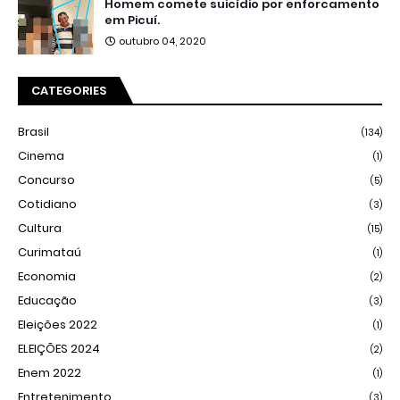
Homem comete suicídio por enforcamento
em Picuí.
outubro 04, 2020
CATEGORIES
Brasil
(134)
Cinema
(1)
Concurso
(5)
Cotidiano
(3)
Cultura
(15)
Curimataú
(1)
Economia
(2)
Educação
(3)
Eleições 2022
(1)
ELEIÇÕES 2024
(2)
Enem 2022
(1)
Entretenimento
(3)