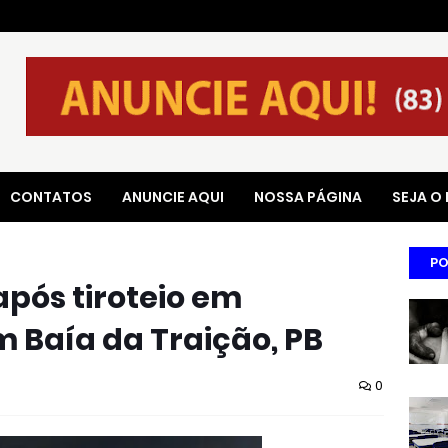
CONTATOS
ANUNCIE AQUI
NOSSA PÁGINA
SEJA O
PO
pós tiroteio em
 Baía da Traição, PB
0