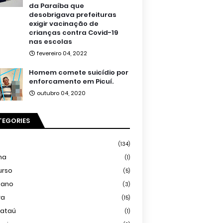
da Paraíba que
desobrigava prefeituras
exigir vacinação de
crianças contra Covid-19
nas escolas
fevereiro 04, 2022
Homem comete suicídio por
enforcamento em Picuí.
outubro 04, 2020
TEGORIES
(134)
ma
(1)
urso
(5)
iano
(3)
ra
(15)
mataú
(1)