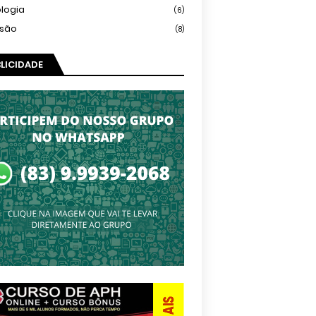
logia
(6)
isão
(8)
LICIDADE