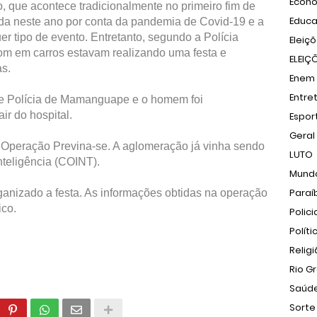
Econ
, que acontece tradicionalmente no primeiro fim de
Educ
ada neste ano por conta da pandemia de Covid-19 e a
er tipo de evento. Entretanto, segundo a Polícia
Eleiç
om em carros estavam realizando uma festa e
ELEIÇ
s.
Enem
Entre
 de Polícia de Mamanguape e o homem foi
r do hospital.
Espor
Geral
da Operação Previna-se. A aglomeração já vinha sendo
LUTO
teligência (COINT).
Mund
Paraí
organizado a festa. As informações obtidas na operação
ico.
Polici
Políti
Relig
Rio G
Saúd
Sorte