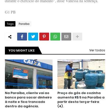
durante o exercício do mandato", disse Vanessa na sentença.
G1 PB
Tags
Paraíba
YOU MIGHT LIKE
Ver todos
Na Paraíba, cliente vai ao
Preço do gás de cozinha
banco para sacar dinheiro
aumenta R$ 5 na Paraíba a
à noite e fica trancado
partir desta terça-feira
dentro da agência.
(4).