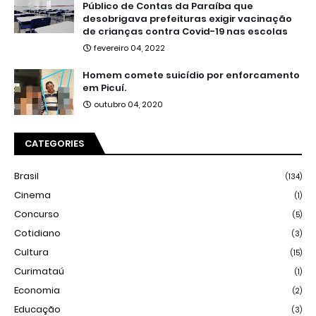
Público de Contas da Paraíba que
desobrigava prefeituras exigir vacinação
de crianças contra Covid-19 nas escolas
fevereiro 04, 2022
Homem comete suicídio por enforcamento
em Picuí.
outubro 04, 2020
CATEGORIES
Brasil
(134)
Cinema
(1)
Concurso
(5)
Cotidiano
(3)
Cultura
(15)
Curimataú
(1)
Economia
(2)
Educação
(3)