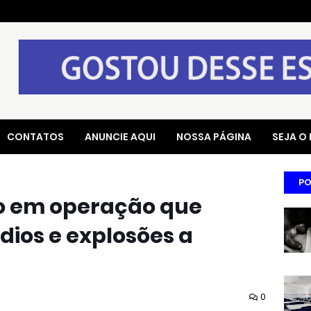
CONTATOS
ANUNCIE AQUI
NOSSA PÁGINA
SEJA O
PO
o em operação que
dios e explosões a
0