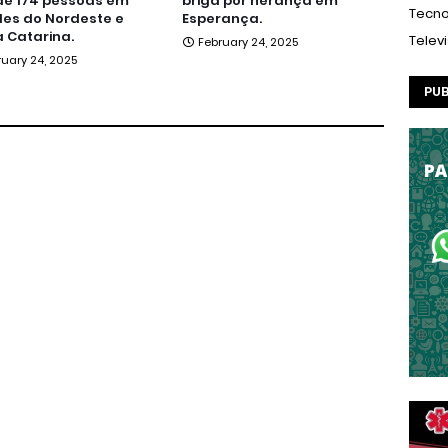
de 174 pessoas em
briga por herança em
Tecno
es do Nordeste e
Esperança.
 Catarina.
Telev
February 24, 2025
ruary 24, 2025
PUB