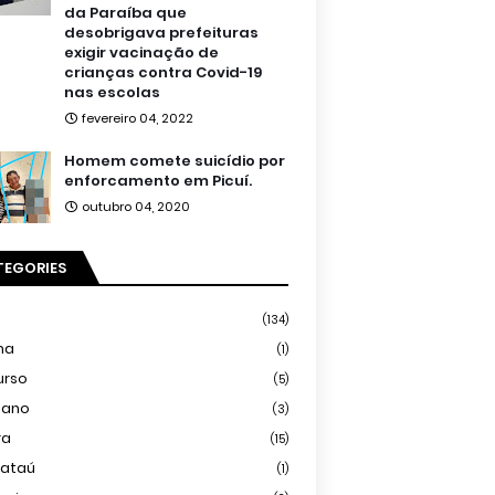
da Paraíba que
desobrigava prefeituras
exigir vacinação de
crianças contra Covid-19
nas escolas
fevereiro 04, 2022
Homem comete suicídio por
enforcamento em Picuí.
outubro 04, 2020
TEGORIES
(134)
ma
(1)
urso
(5)
iano
(3)
ra
(15)
mataú
(1)