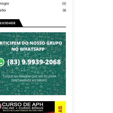
logia
(6)
isão
(8)
LICIDADE