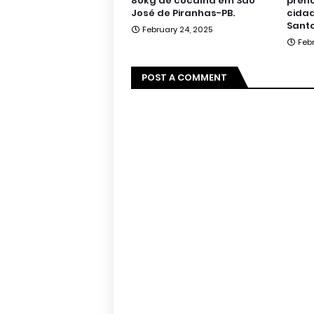
80kg de cocaína em São
pren
José de Piranhas-PB.
cidad
Santa
February 24, 2025
Feb
POST A COMMENT