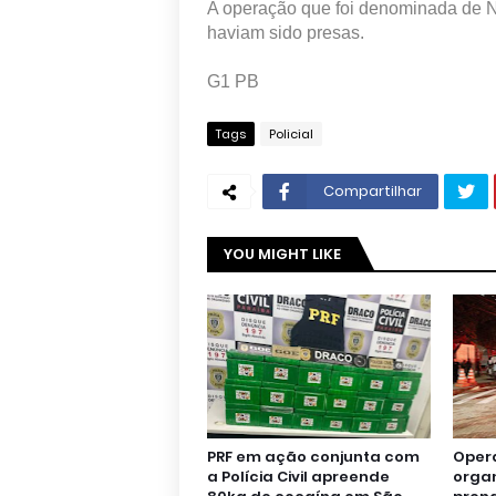
A operação que foi denominada de 
haviam sido presas.
G1 PB
Tags
Policial
Compartilhar
YOU MIGHT LIKE
PRF em ação conjunta com
Oper
a Polícia Civil apreende
orga