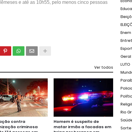
Econ
Nêmeses e até as 10h55, pelo menos cinco pessoas
Educ
Eleiç
ELEIÇ
Enem
Entre
Espor
Geral
LUTO
Ver todos
Mund
Paraí
Polici
Políti
Relig
Rio G
Saúd
ação contra
Homem é suspeito de
nização criminosa
matar irmão a facadas em
Sorte