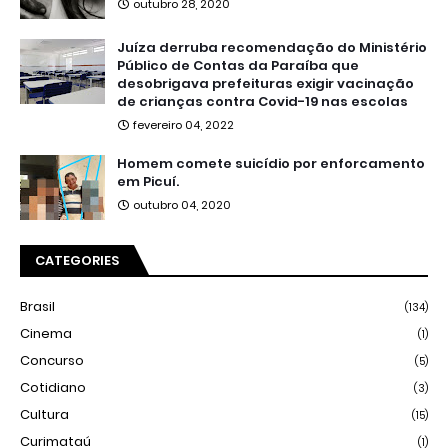
outubro 28, 2020
Juíza derruba recomendação do Ministério
Público de Contas da Paraíba que
desobrigava prefeituras exigir vacinação
de crianças contra Covid-19 nas escolas
fevereiro 04, 2022
Homem comete suicídio por enforcamento
em Picuí.
outubro 04, 2020
CATEGORIES
Brasil
(134)
Cinema
(1)
Concurso
(5)
Cotidiano
(3)
Cultura
(15)
Curimataú
(1)