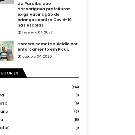
da Paraíba que
desobrigava prefeituras
exigir vacinação de
crianças contra Covid-19
nas escolas
fevereiro 04, 2022
Homem comete suicídio por
enforcamento em Picuí.
outubro 04, 2020
TEGORIES
(134)
ma
(1)
urso
(5)
iano
(3)
ra
(15)
mataú
(1)