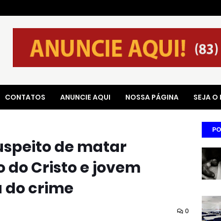
CONTATOS
ANUNCIE AQUI
NOSSA PÁGINA
SEJA O
PO
uspeito de matar
 do Cristo e jovem
a do crime
0