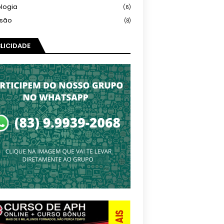
logia
(6)
isão
(8)
LICIDADE