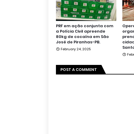
PRF em ação conjunta com
Oper
a Polícia Civil apreende
orga
80kg de cocaína em São
pren
José de Piranhas-PB.
cidad
Santa
February 24, 2025
Feb
POST A COMMENT