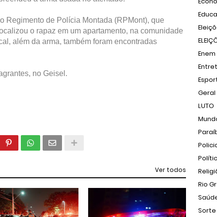
Econ
Educ
pelo Regimento de Polícia Montada (RPMont), que
Eleiç
 localizou o rapaz em um apartamento, na comunidade
ELEIÇ
local, além da arma, também foram encontradas
Enem
Entre
agrantes, no Geisel.
Espor
Geral
LUTO
Mund
Paraí
Polici
Políti
Ver todos
Relig
Rio G
Saúd
Sorte