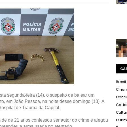
CA
Brasil
Cine
esta segunda-feira (14), o suspeito de balear um
Conc
to, em João Pessoa, na noite desse domingo (13). A
Cotid
ospital de Trauma da Capital.
Cultu
Curi
 de de 21 anos confessou ser autor do crime e alegou
apreendeu a arma usada no atentado.