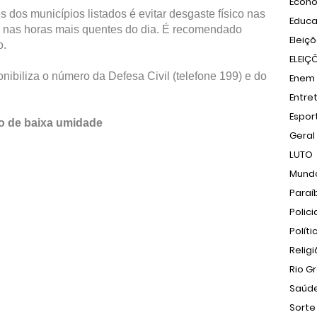
Econ
 dos municípios listados é evitar desgaste físico nas
Educ
l nas horas mais quentes do dia. É recomendado
Eleiç
o.
ELEIÇ
nibiliza o número da Defesa Civil (telefone 199) e do
Enem
Entre
Espor
lo de baixa umidade
Geral
LUTO
Mund
Paraí
Polici
Políti
Relig
Rio G
Saúd
Sorte