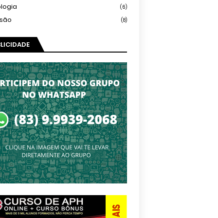
logia
(6)
isão
(8)
LICIDADE