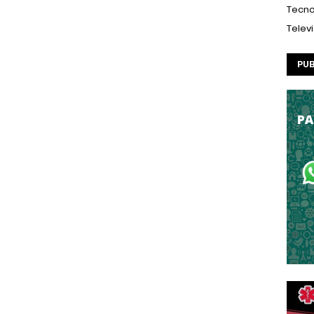
Tecno
Telev
PUB