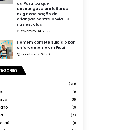
da Paraíba que
desobrigava prefeituras
exigir vacinação de
crianças contra Covid-19
nas escolas
fevereiro 04, 2022
Homem comete suicídio por
enforcamento em Picuí.
outubro 04, 2020
TEGORIES
(134)
ma
(1)
urso
(5)
iano
(3)
ra
(15)
mataú
(1)