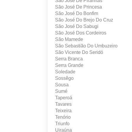
São José De Piranhas
São José De Princesa
São José Do Bonfim
São José Do Brejo Do Cruz
São José Do Sabugi
São José Dos Cordeiros
São Mamede
São Sebastião Do Umbuzeiro
São Vicente Do Seridó
Serra Branca
Serra Grande
Soledade
Sossêgo
Sousa
Sumé
Taperoá
Tavares
Teixeira
Tenório
Triunfo
Uiraúna