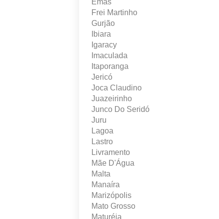
Emas
Frei Martinho
Gurjão
Ibiara
Igaracy
Imaculada
Itaporanga
Jericó
Joca Claudino
Juazeirinho
Junco Do Seridó
Juru
Lagoa
Lastro
Livramento
Mãe D'Água
Malta
Manaíra
Marizópolis
Mato Grosso
Maturéia