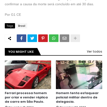
confirmar a causa da morte será concluído em até 30 dias.
Por G1 CE
Tags
Brasil
YOU MIGHT LIKE
Ver todos
Ferrari processa homem
Homem tenta esfaquear
por criar e vender réplica
policial militar dentro de
de carro em São Paulo.
delegacia.