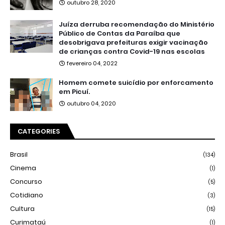
outubro 28, 2020
Juíza derruba recomendação do Ministério
Público de Contas da Paraíba que
desobrigava prefeituras exigir vacinação
de crianças contra Covid-19 nas escolas
fevereiro 04, 2022
Homem comete suicídio por enforcamento
em Picuí.
outubro 04, 2020
CATEGORIES
Brasil
(134)
Cinema
(1)
Concurso
(5)
Cotidiano
(3)
Cultura
(15)
Curimataú
(1)