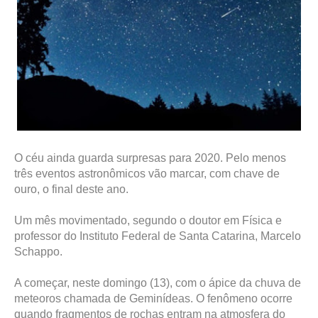
O céu ainda guarda surpresas para 2020. Pelo menos
três eventos astronômicos vão marcar, com chave de
ouro, o final deste ano.
Um mês movimentado, segundo o doutor em Física e
professor do Instituto Federal de Santa Catarina, Marcelo
Schappo.
A começar, neste domingo (13), com o ápice da chuva de
meteoros chamada de Geminídeas. O fenômeno ocorre
quando fragmentos de rochas entram na atmosfera do