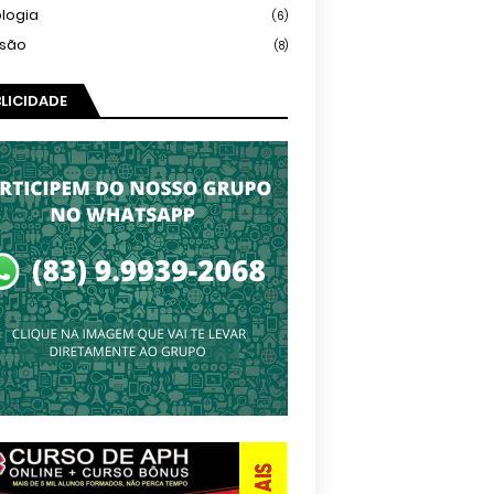
logia
(6)
isão
(8)
LICIDADE