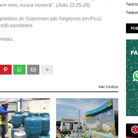
Tecno
ê em mim, nunca morrerá". (João 11:25-26).
Telev
oprietário do Supermercado Negreiros em Picuí,
eridó paraibano.
PUB
imataú.
Ver todos