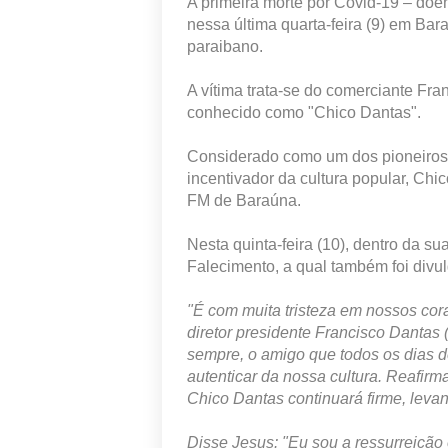
A primeira morte por Covid-19 ‒ doe
nessa última quarta-feira (9) em Bar
paraibano.
A vítima trata-se do comerciante Fr
conhecido como "Chico Dantas".
Considerado como um dos pioneiros 
incentivador da cultura popular, Chi
FM de Baraúna.
Nesta quinta-feira (10), dentro da 
Falecimento, a qual também foi divul
"É com muita tristeza em nossos co
diretor presidente Francisco Dantas 
sempre, o amigo que todos os dias 
autenticar da nossa cultura. Reafir
Chico Dantas continuará firme, levan
Disse Jesus: "Eu sou a ressurreição