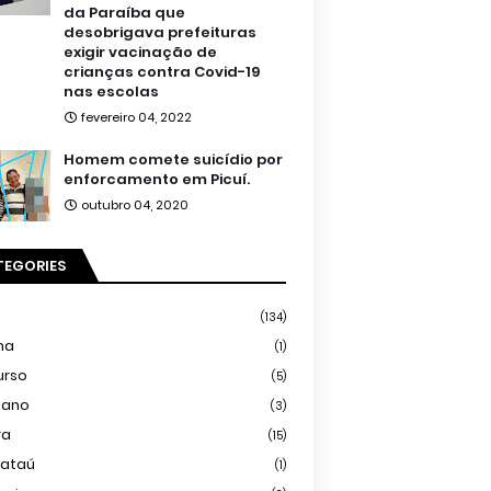
da Paraíba que
desobrigava prefeituras
exigir vacinação de
crianças contra Covid-19
nas escolas
fevereiro 04, 2022
Homem comete suicídio por
enforcamento em Picuí.
outubro 04, 2020
TEGORIES
(134)
ma
(1)
urso
(5)
iano
(3)
ra
(15)
mataú
(1)