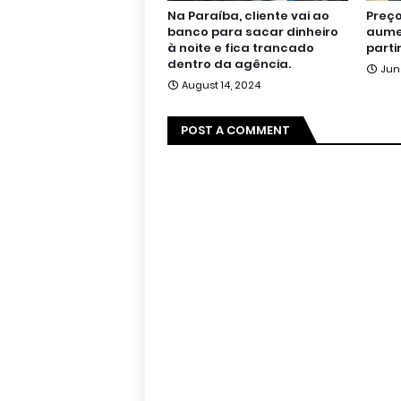
Na Paraíba, cliente vai ao
Preço
banco para sacar dinheiro
aumen
à noite e fica trancado
parti
dentro da agência.
Jun
August 14, 2024
POST A COMMENT