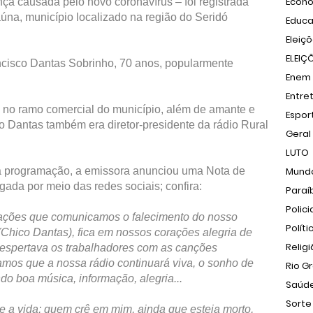
Econ
nça causada pelo novo coronavírus ‒ foi registrada
aúna, município localizado na região do Seridó
Educ
Eleiç
ELEIÇ
ancisco Dantas Sobrinho, 70 anos, popularmente
Enem
Entre
no ramo comercial do município, além de amante e
Espor
co Dantas também era diretor-presidente da rádio Rural
Geral
LUTO
sua programação, a emissora anunciou uma Nota de
Mund
gada por meio das redes sociais; confira:
Paraí
Polici
rações que comunicamos o falecimento do nosso
Políti
(Chico Dantas), fica em nossos corações alegria de
Relig
despertava os trabalhadores com as canções
mamos que a nossa rádio continuará viva, o sonho de
Rio G
do boa música, informação, alegria...
Saúd
Sorte
 e a vida; quem crê em mim, ainda que esteja morto,