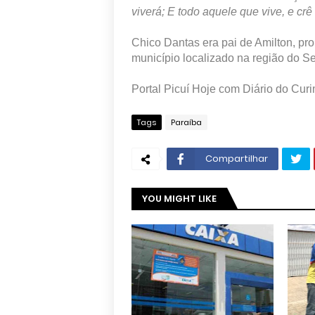
viverá; E todo aquele que vive, e cr
Chico Dantas era pai de Amilton, pr
município localizado na região do S
Portal Picuí Hoje com Diário do Cur
Tags
Paraíba
Compartilhar
YOU MIGHT LIKE