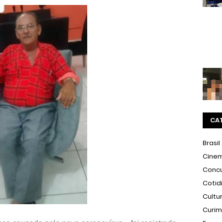
CA
Brasil
Cine
Conc
Cotid
Cultu
Curi