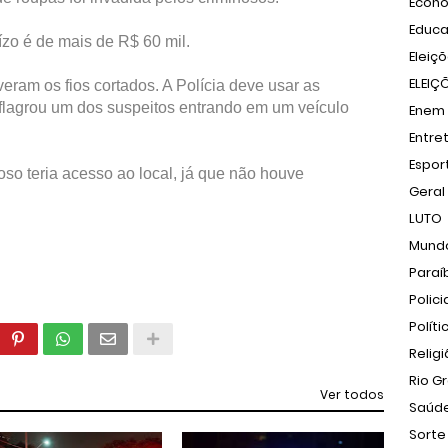
Econ
Educ
ízo é de mais de R$ 60 mil.
Eleiç
ELEIÇ
eram os fios cortados. A Polícia deve usar as
lagrou um dos suspeitos entrando em um veículo
Enem
Entre
Espor
oso teria acesso ao local, já que não houve
Geral
LUTO
Mund
Paraí
Polici
Políti
Relig
Rio G
Ver todos
Saúd
Sorte