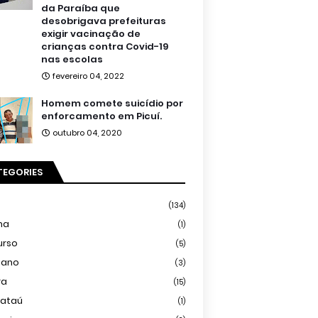
da Paraíba que
desobrigava prefeituras
exigir vacinação de
crianças contra Covid-19
nas escolas
fevereiro 04, 2022
Homem comete suicídio por
enforcamento em Picuí.
outubro 04, 2020
TEGORIES
(134)
ma
(1)
urso
(5)
iano
(3)
ra
(15)
mataú
(1)