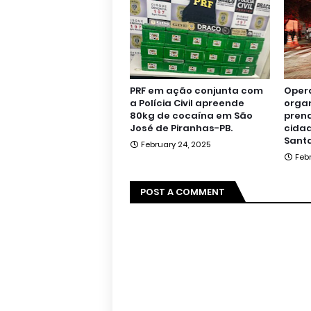
PRF em ação conjunta com
Oper
a Polícia Civil apreende
orga
80kg de cocaína em São
pren
José de Piranhas-PB.
cidad
Santa
February 24, 2025
Feb
POST A COMMENT