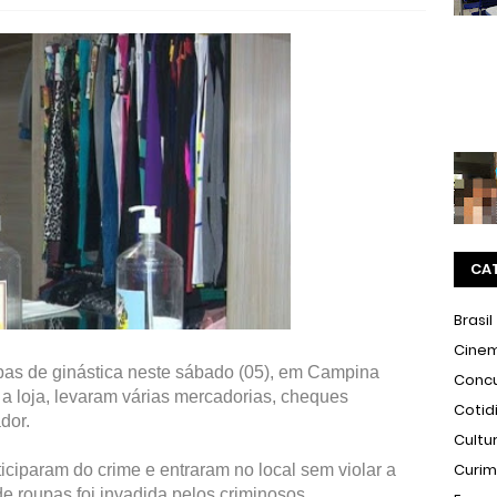
CA
Brasil
Cine
pas de ginástica neste sábado (05), em Campina
Conc
 a loja, levaram várias mercadorias, cheques
Cotid
ador.
Cultu
Curi
iciparam do crime e entraram no local sem violar a
de roupas foi invadida pelos criminosos.