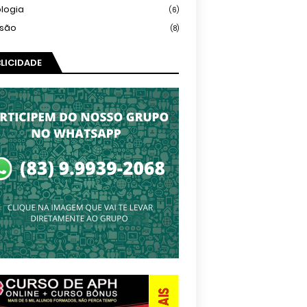
logia
(6)
isão
(8)
LICIDADE