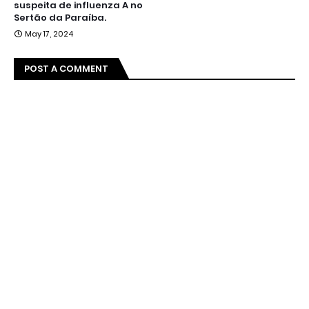
suspeita de influenza A no
Sertão da Paraíba.
May 17, 2024
POST A COMMENT