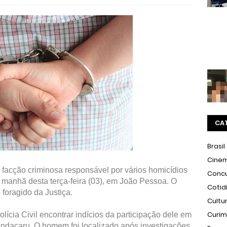
CA
Brasil
Cine
facção criminosa responsável por vários homicídios
Conc
a manhã desta terça-feira (03), em João Pessoa. O
Cotid
 foragido da Justiça.
Cultu
Curi
lícia Civil encontrar indícios da participação dele em
andacaru. O homem foi localizado após investigações