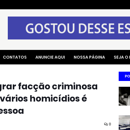
CONTATOS
ANUNCIE AQUI
NOSSA PÁGINA
SEJA O
PO
grar facção criminosa
vários homicídios é
essoa
0