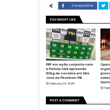
Compartilhar
YOU MIGHT LIKE
PRF em ação conjunta com
Oper
a Polícia Civil apreende
orga
80kg de cocaína em São
pren
José de Piranhas-PB.
cidad
Santa
February 24, 2025
Feb
POST A COMMENT