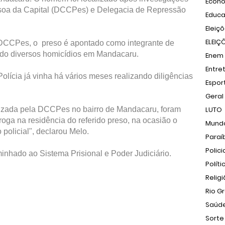
Econ
soa da Capital (DCCPes) e Delegacia de Repressão
Educ
Eleiç
ELEIÇ
 DCCPes, o preso é apontado como integrante de
do diversos homicídios em Mandacaru.
Enem
Entre
lícia já vinha há vários meses realizando diligências
Espor
Geral
alizada pela DCCPes no bairro de Mandacaru, foram
LUTO
oga na residência do referido preso, na ocasião o
Mund
policial", declarou Melo.
Paraí
Polici
inhado ao Sistema Prisional e Poder Judiciário.
Políti
Relig
Rio G
Saúd
Sorte