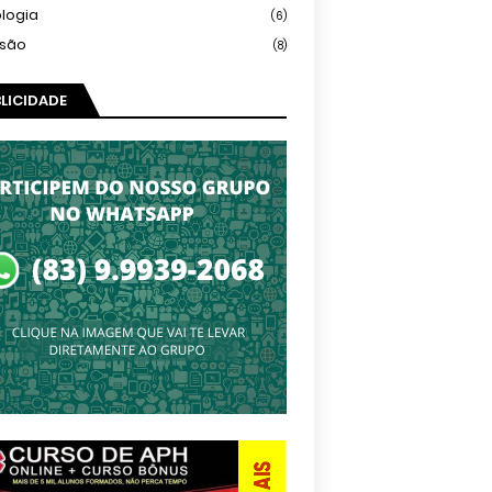
logia
(6)
isão
(8)
LICIDADE