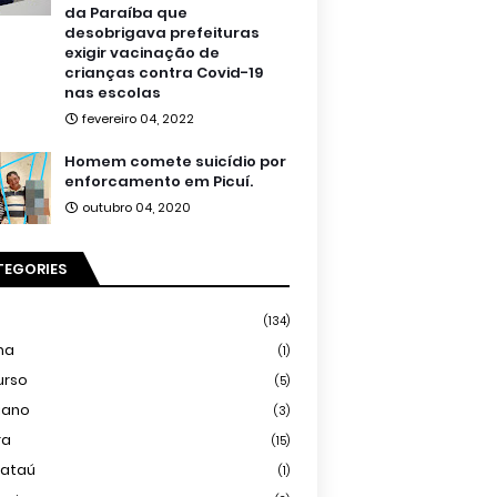
da Paraíba que
desobrigava prefeituras
exigir vacinação de
crianças contra Covid-19
nas escolas
fevereiro 04, 2022
Homem comete suicídio por
enforcamento em Picuí.
outubro 04, 2020
TEGORIES
(134)
ma
(1)
urso
(5)
iano
(3)
ra
(15)
mataú
(1)