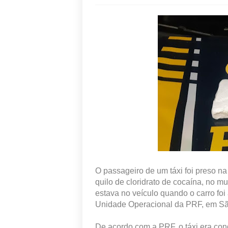
O passageiro de um táxi foi preso na
quilo de cloridrato de cocaína, no 
estava no veículo quando o carro fo
Unidade Operacional da PRF, em S
De acordo com a PRF, o táxi era co