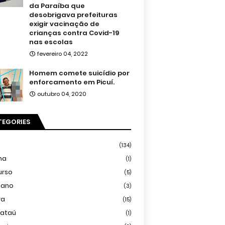
da Paraíba que
desobrigava prefeituras
exigir vacinação de
crianças contra Covid-19
nas escolas
fevereiro 04, 2022
Homem comete suicídio por
enforcamento em Picuí.
outubro 04, 2020
TEGORIES
(134)
ma
(1)
urso
(5)
iano
(3)
ra
(15)
mataú
(1)