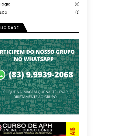
logia
(6)
isão
(8)
LICIDADE