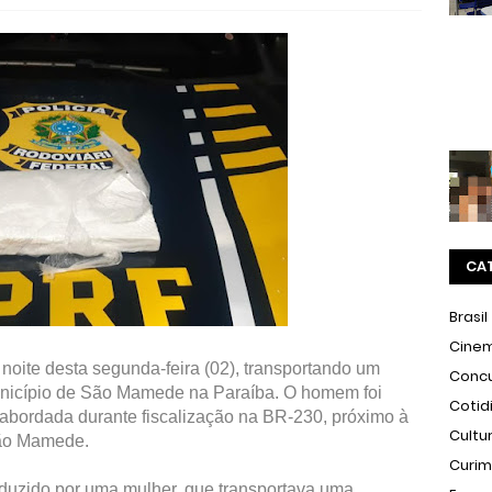
CA
Brasil
Cine
 noite desta segunda-feira (02), transportando um
Conc
município de São Mamede na Paraíba. O homem foi
Cotid
i abordada durante fiscalização na BR-230, próximo à
Cultu
ão Mamede.
Curi
nduzido por uma mulher, que transportava uma