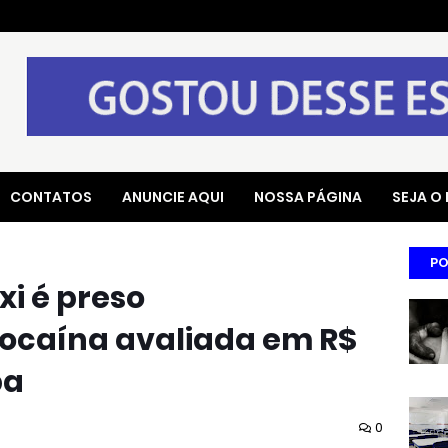
CONTATOS
ANUNCIE AQUI
NOSSA PÁGINA
SEJA O
PO
xi é preso
ocaína avaliada em R$
ba
0