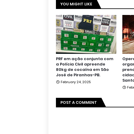
YOU MIGHT LIKE
PRF em ação conjunta com
Oper
a Polícia Civil apreende
orga
80kg de cocaína em São
pren
José de Piranhas-PB.
cidad
Santa
February 24, 2025
Feb
POST A COMMENT