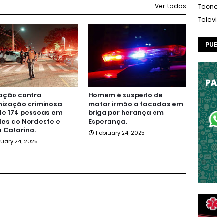
Ver todos
Tecno
Telev
PUB
ação contra
Homem é suspeito de
nização criminosa
matar irmão a facadas em
de 174 pessoas em
briga por herança em
es do Nordeste e
Esperança.
 Catarina.
February 24, 2025
ruary 24, 2025