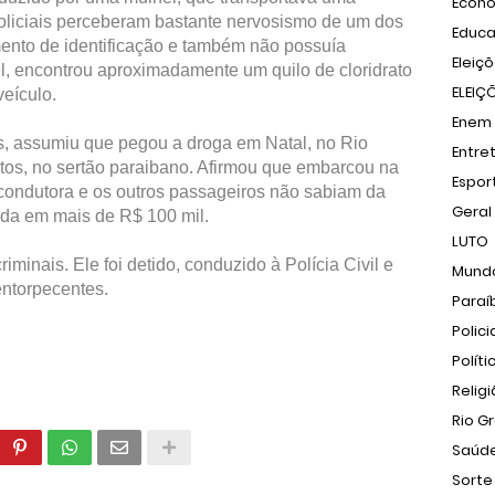
Econ
oliciais perceberam bastante nervosismo de um dos
Educ
ento de identificação e também não possuía
Eleiç
 encontrou aproximadamente um quilo de cloridrato
ELEIÇ
veículo.
Enem
, assumiu que pegou a droga em Natal, no Rio
Entre
tos, no sertão paraibano. Afirmou que embarcou na
Espor
ondutora e os outros passageiros não sabiam da
Geral
iada em mais de R$ 100 mil.
LUTO
inais. Ele foi detido, conduzido à Polícia Civil e
Mund
entorpecentes.
Paraí
Polici
Políti
Relig
Rio G
Saúd
Sorte