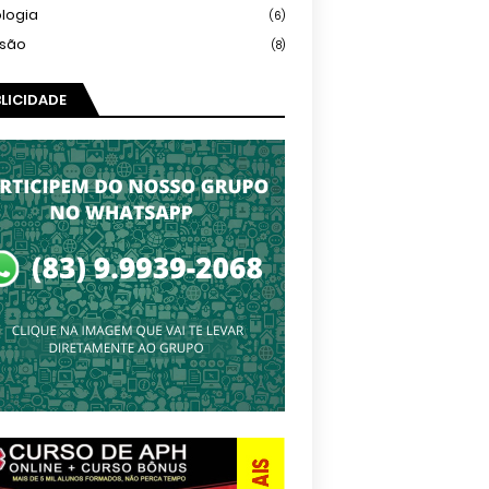
logia
(6)
isão
(8)
LICIDADE