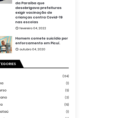
da Paraíba que
desobrigava prefeituras
exigir vacinação de
crianças contra Covid-19
nas escolas
fevereiro 04, 2022
Homem comete suicídio por
enforcamento em Picuí.
outubro 04, 2020
TEGORIES
(134)
ma
(1)
urso
(5)
iano
(3)
ra
(15)
mataú
(1)