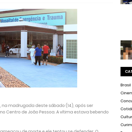
CA
Brasil
Cine
Conc
 na madrugada deste sábado (14), após ser
Cotid
no Centro de João Pessoa. A vítima estava bebendo
Cultu
Curi
ameaçou de morte e ele tentou se defender. O