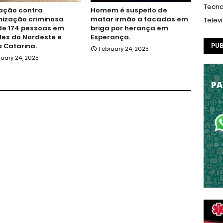
Tecno
ação contra
Homem é suspeito de
nização criminosa
matar irmão a facadas em
Telev
de 174 pessoas em
briga por herança em
es do Nordeste e
Esperança.
PUB
 Catarina.
February 24, 2025
ruary 24, 2025