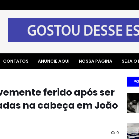
CONTATOS
ANUNCIE AQUI
NOSSA PÁGINA
SEJA O
PO
emente ferido após ser
adas na cabeça em João
0