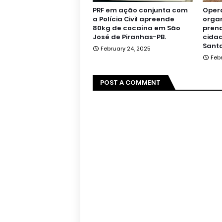
PRF em ação conjunta com
Oper
a Polícia Civil apreende
orga
80kg de cocaína em São
pren
José de Piranhas-PB.
cidad
Santa
February 24, 2025
Feb
POST A COMMENT