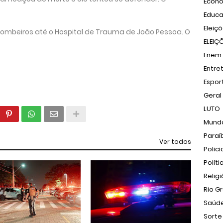
Econ
Educ
Eleiç
 Bombeiros até o Hospital de Trauma de João Pessoa. O
ELEIÇ
Enem
Entre
Espor
Geral
LUTO
Mund
Paraí
Ver todos
Polici
Políti
Relig
Rio G
Saúd
Sorte