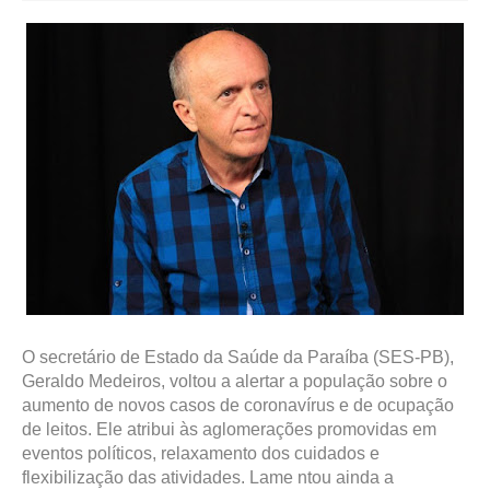
O secretário de Estado da Saúde da Paraíba (SES-PB),
Geraldo Medeiros, voltou a alertar a população sobre o
aumento de novos casos de coronavírus e de ocupação
de leitos. Ele atribui às aglomerações promovidas em
eventos políticos, relaxamento dos cuidados e
flexibilização das atividades. Lame ntou ainda a