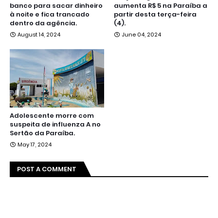
banco para sacar dinheiro
aumenta R$ 5 na Paraíba a
à noite e fica trancado
partir desta terça-feira
dentro da agência.
(4).
August 14, 2024
June 04, 2024
Adolescente morre com
suspeita de influenza A no
Sertão da Paraíba.
May 17, 2024
POST A COMMENT