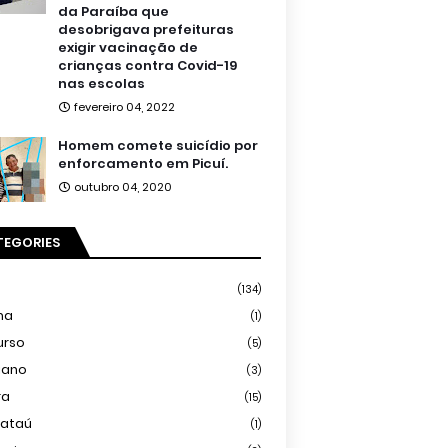
da Paraíba que
desobrigava prefeituras
exigir vacinação de
crianças contra Covid-19
nas escolas
fevereiro 04, 2022
Homem comete suicídio por
enforcamento em Picuí.
outubro 04, 2020
TEGORIES
(134)
ma
(1)
urso
(5)
iano
(3)
ra
(15)
mataú
(1)