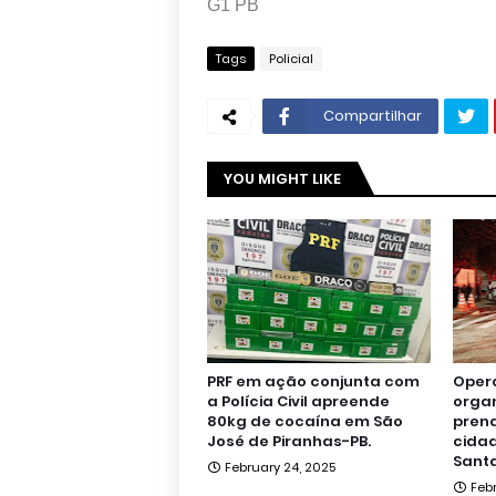
G1 PB
Tags
Policial
Compartilhar
YOU MIGHT LIKE
PRF em ação conjunta com
Oper
a Polícia Civil apreende
orga
80kg de cocaína em São
pren
José de Piranhas-PB.
cidad
Santa
February 24, 2025
Feb