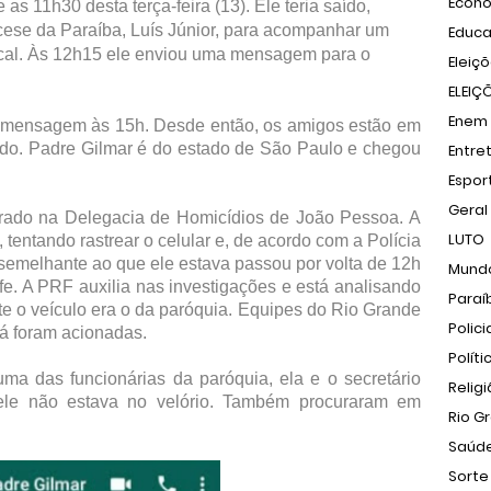
Econ
s 11h30 desta terça-feira (13). Ele teria saído,
ocese da Paraíba, Luís Júnior, para acompanhar um
Educ
local. Às 12h15 ele enviou uma mensagem para o
Eleiç
ELEIÇ
Enem
 a mensagem às 15h. Desde então, os amigos estão em
zado. Padre Gilmar é do estado de São Paulo e chegou
Entre
Espor
Geral
strado na Delegacia de Homicídios de João Pessoa. A
LUTO
, tentando rastrear o celular e, de acordo com a Polícia
semelhante ao que ele estava passou por volta de 12h
Mund
e. A PRF auxilia nas investigações e está analisando
Paraí
te o veículo era o da paróquia. Equipes do Rio Grande
Polici
á foram acionadas.
Políti
ma das funcionárias da paróquia, ela e o secretário
Relig
le não estava no velório. Também procuraram em
Rio G
Saúd
Sorte