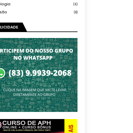
logia
(6)
isão
(8)
LICIDADE