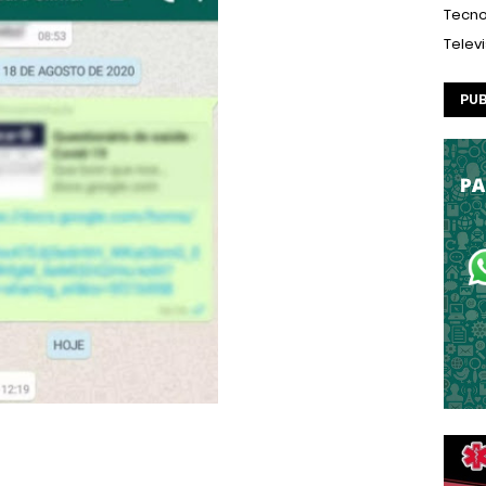
Tecno
Telev
PUB