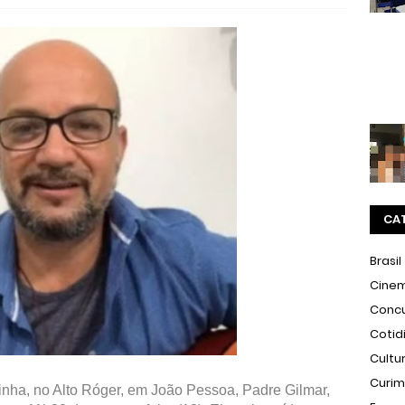
CA
Brasil
Cine
Conc
Cotid
Cultu
Curi
nha, no Alto Róger, em João Pessoa, Padre Gilmar,