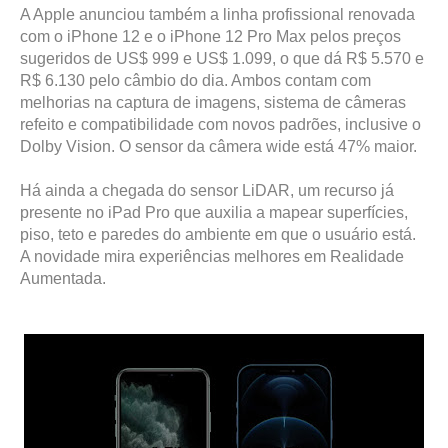
A Apple anunciou também a linha profissional renovada
com o iPhone 12 e o iPhone 12 Pro Max pelos preços
sugeridos de US$ 999 e US$ 1.099, o que dá R$ 5.570 e
R$ 6.130 pelo câmbio do dia. Ambos contam com
melhorias na captura de imagens, sistema de câmeras
refeito e compatibilidade com novos padrões, inclusive o
Dolby Vision. O sensor da câmera wide está 47% maior.
Há ainda a chegada do sensor LiDAR, um recurso já
presente no iPad Pro que auxilia a mapear superfícies,
piso, teto e paredes do ambiente em que o usuário está.
A novidade mira experiências melhores em Realidade
Aumentada.