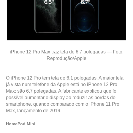
iPhone 12 Pro Max traz tela de 6,7 polegadas — Foto:
Reprodução/Apple
O iPhone 12 Pro tem tela de 6,1 polegadas. A maior tela
já vista num telefone da Apple está no iPhone 12 Pro
Max: são 6,7 polegadas. A fabricante explicou que foi
possível aumentar o display ao reduzir as bordas do
smartphone, quando comparado com o iPhone 11 Pro
Max, lançamento de 2019.
HomePod Mini