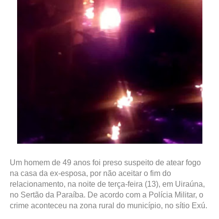
Um homem de 49 anos foi preso suspeito de atear fogo
na casa da ex-esposa, por não aceitar o fim do
relacionamento, na noite de terça-feira (13), em Uiraúna,
no Sertão da Paraíba. De acordo com a Polícia Militar, o
crime aconteceu na zona rural do município, no sítio Exú.