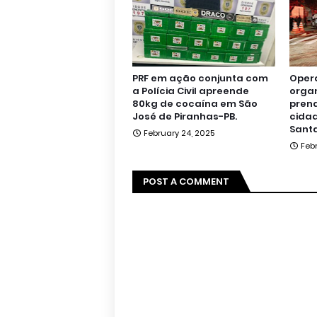
PRF em ação conjunta com
Oper
a Polícia Civil apreende
orga
80kg de cocaína em São
pren
José de Piranhas-PB.
cidad
Santa
February 24, 2025
Feb
POST A COMMENT