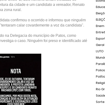
Econ
eitura da cidade e um candidato a vereador, Renato
Educ
a zona rural.
Eleiç
ELEIÇ
didata confirmou o ocorrido e informou que ninguém
 "tentaram calar covardemente a voz da candidata".
Enem
Entre
rado na Delegacia do município de Patos, como
Espor
investiga o caso. Ninguém foi preso e identificado até
Geral
LUTO
Mund
Paraí
Polici
Políti
Relig
Rio G
Saúd
Sorte