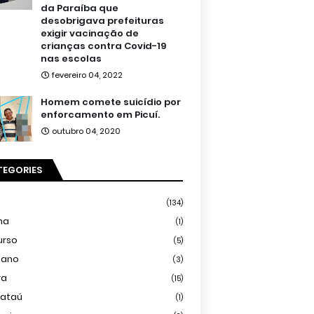
da Paraíba que
desobrigava prefeituras
exigir vacinação de
crianças contra Covid-19
nas escolas
fevereiro 04, 2022
Homem comete suicídio por
enforcamento em Picuí.
outubro 04, 2020
TEGORIES
(134)
ma
(1)
urso
(5)
iano
(3)
ra
(15)
mataú
(1)