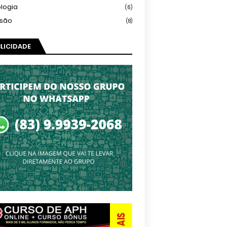
logia
(6)
isão
(8)
LICIDADE