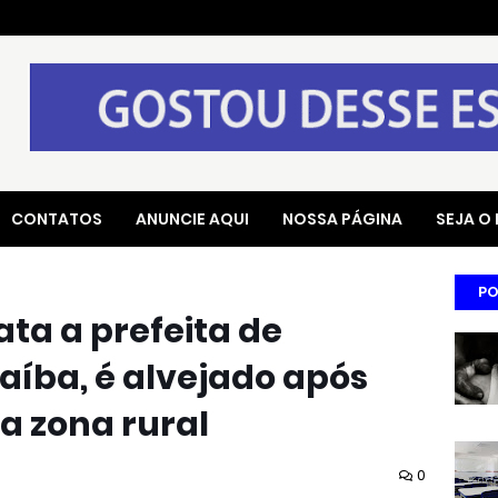
CONTATOS
ANUNCIE AQUI
NOSSA PÁGINA
SEJA O
PO
ta a prefeita de
aíba, é alvejado após
na zona rural
0