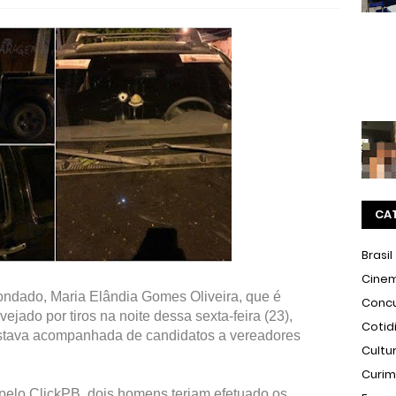
CA
Brasil
Cine
Condado, Maria Elândia Gomes Oliveira, que é
Conc
ejado por tiros na noite dessa sexta-feira (23),
Cotid
estava acompanhada de candidatos a vereadores
Cultu
Curi
pelo ClickPB, dois homens teriam efetuado os