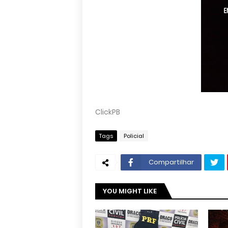
ClickPB
Tags
Policial
Compartilhar
YOU MIGHT LIKE