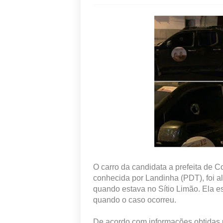
O carro da candidata a prefeita de 
conhecida por Landinha (PDT), foi alv
quando estava no Sítio Limão. Ela 
quando o caso ocorreu.
De acordo com informações obtidas 