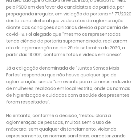
Na decisão que o ClickPB teve acesso, o pedido foi feito
pelo PSDB em desfavor da candidata e do partido, por
propaganda irregular, em violação da portaria n° 77/2020
desta zona eleitoral que vedou atos de aglomeração
diante das condições sanitárias devido a pandemia de
covid-19. Foi alegado que “mesmo os representados
tendo ciência da portaria supramencinada, realizaram
ato de aglomeração no dia 29 de setembro de 2020, a
partir das 19:00h, conforme fotos e vídeos em anexo”.
Já a coligação denominada de “Juntos Somos Mais
Fortes” respondeu que não houve qualquer tipo de
aglomeração, sendo “um evento para números reduzido
de mulheres, realizado em local restrito, onde as normas
de higienização e cuidados com a saúde dos presentes
foram respeitadas”.
No entanto, conforme a decisão, “restou clara a
aglomeração de pessoas, muitas sem o uso de
máscara, sem qualquer distanciamento, violando
expressamente, as normas sanitárias, caracterizando