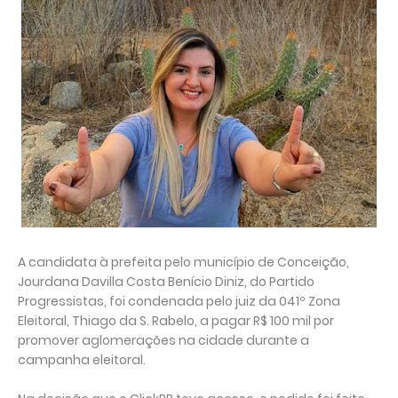
A candidata à prefeita pelo município de Conceição,
Jourdana Davilla Costa Benício Diniz, do Partido
Progressistas, foi condenada pelo juiz da 041º Zona
Eleitoral, Thiago da S. Rabelo, a pagar R$ 100 mil por
promover aglomerações na cidade durante a
campanha eleitoral.