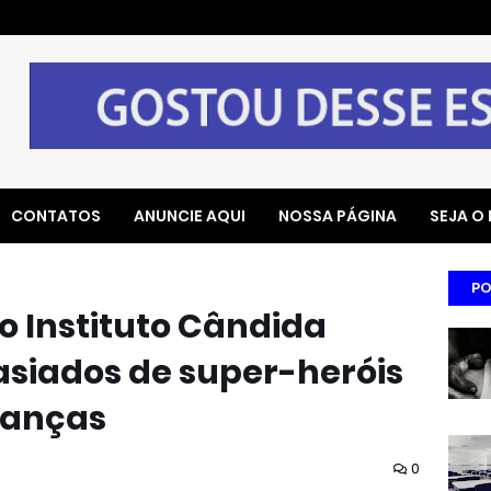
CONTATOS
ANUNCIE AQUI
NOSSA PÁGINA
SEJA O
PO
o Instituto Cândida
asiados de super-heróis
ianças
0