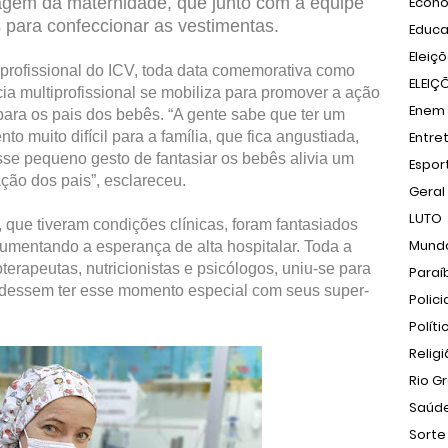
magem da maternidade, que junto com a equipe
Econ
os para confeccionar as vestimentas.
Educ
Eleiç
iprofissional do ICV, toda data comemorativa como
ELEIÇ
ia multiprofissional se mobiliza para promover a ação
Enem
ara os pais dos bebês. “A gente sabe que ter um
 muito difícil para a família, que fica angustiada,
Entre
se pequeno gesto de fantasiar os bebês alivia um
Espor
ão dos pais”, esclareceu.
Geral
LUTO
 que tiveram condições clínicas, foram fantasiados
Mund
aumentando a esperança de alta hospitalar. Toda a
terapeutas, nutricionistas e psicólogos, uniu-se para
Paraí
pudessem ter esse momento especial com seus super-
Polici
Políti
Relig
Rio G
Saúd
Sorte