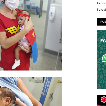
Tecno
Telev
PUB