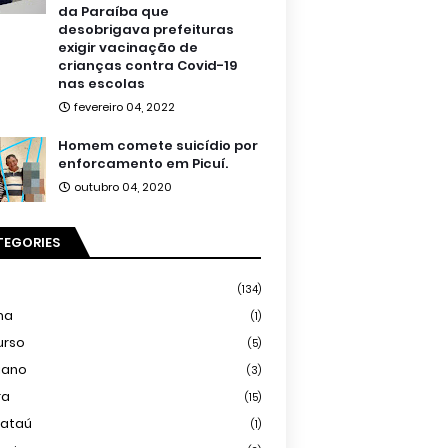
da Paraíba que
desobrigava prefeituras
exigir vacinação de
crianças contra Covid-19
nas escolas
fevereiro 04, 2022
Homem comete suicídio por
enforcamento em Picuí.
outubro 04, 2020
TEGORIES
(134)
ma
(1)
urso
(5)
iano
(3)
ra
(15)
mataú
(1)