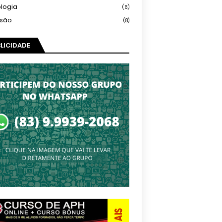
logia
(6)
isão
(8)
LICIDADE