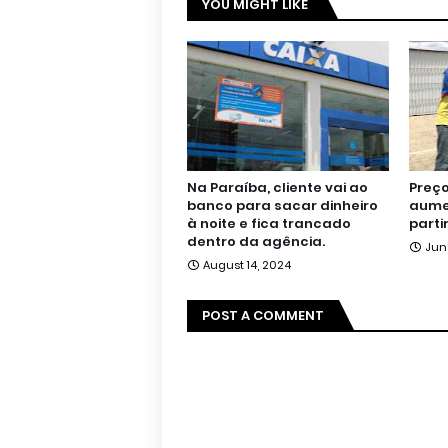
YOU MIGHT LIKE
Na Paraíba, cliente vai ao
Preço
banco para sacar dinheiro
aumen
à noite e fica trancado
parti
dentro da agência.
Jun
August 14, 2024
POST A COMMENT