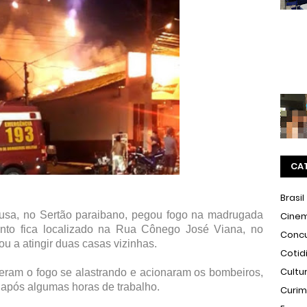
CA
Brasil
sa, no Sertão paraibano, pegou fogo na madrugada
Cine
ento fica localizado na Rua Cônego José Viana, no
Conc
ou a atingir duas casas vizinhas.
Cotid
Cultu
eram o fogo se alastrando e acionaram os bombeiros,
 após algumas horas de trabalho.
Curi