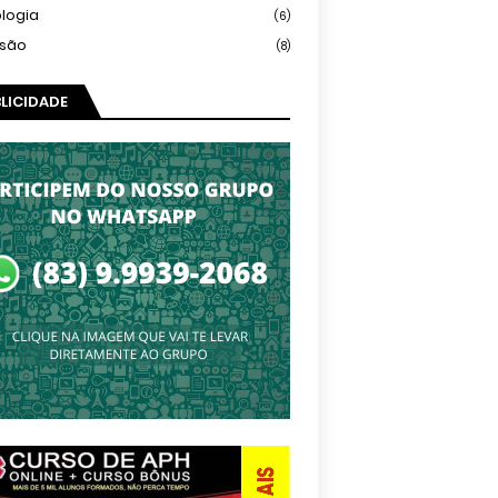
logia
(6)
isão
(8)
LICIDADE