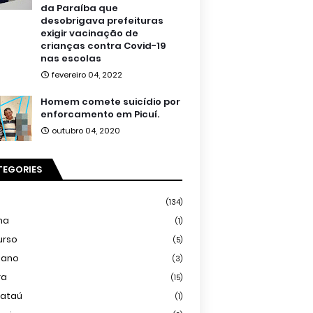
da Paraíba que
desobrigava prefeituras
exigir vacinação de
crianças contra Covid-19
nas escolas
fevereiro 04, 2022
Homem comete suicídio por
enforcamento em Picuí.
outubro 04, 2020
TEGORIES
(134)
ma
(1)
urso
(5)
iano
(3)
ra
(15)
mataú
(1)