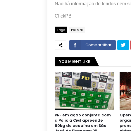
Não há informação de feridos nem se
ClickPB
Tags
Policial
Compartilhar
YOU MIGHT LIKE
PRF em ação conjunta com
Oper
a Polícia Civil apreende
orga
80kg de cocaína em São
pren
José de Piranhas-PB.
cidad