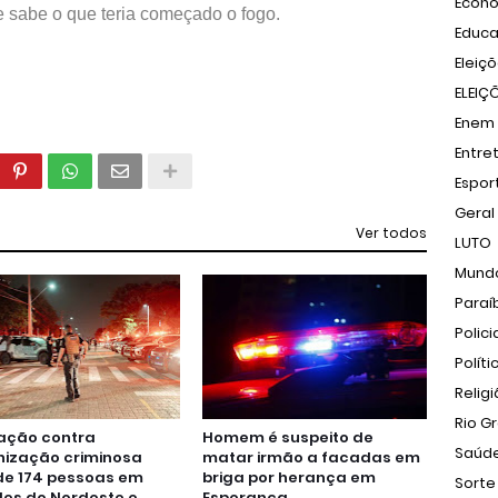
Econ
 sabe o que teria começado o fogo.
Educ
Eleiç
ELEIÇ
Enem
Entre
Espor
Geral
Ver todos
LUTO
Mund
Paraí
Polici
Políti
Relig
Rio G
ação contra
Homem é suspeito de
Saúd
nização criminosa
matar irmão a facadas em
de 174 pessoas em
briga por herança em
Sorte
es do Nordeste e
Esperança.