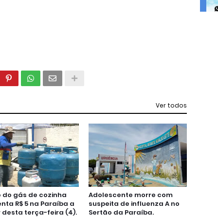
Ver todos
 do gás de cozinha
Adolescente morre com
ta R$ 5 na Paraíba a
suspeita de influenza A no
r desta terça-feira (4).
Sertão da Paraíba.