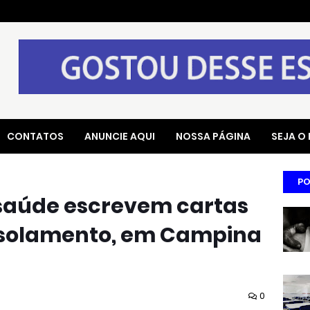
CONTATOS
ANUNCIE AQUI
NOSSA PÁGINA
SEJA O
PO
e saúde escrevem cartas
isolamento, em Campina
0