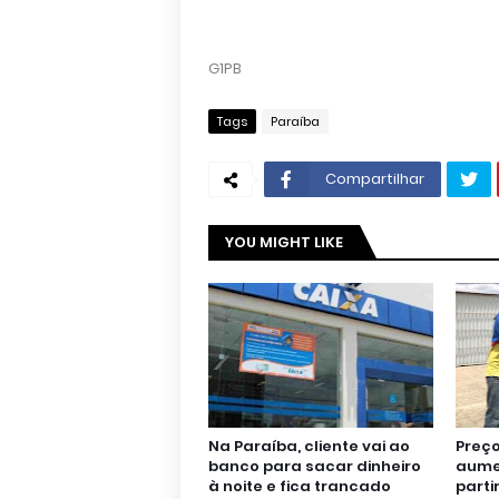
G1PB
Tags
Paraíba
Compartilhar
YOU MIGHT LIKE
Na Paraíba, cliente vai ao
Preço
banco para sacar dinheiro
aumen
à noite e fica trancado
parti