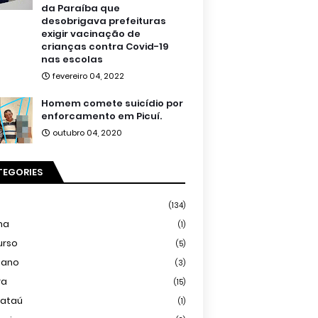
da Paraíba que
desobrigava prefeituras
exigir vacinação de
crianças contra Covid-19
nas escolas
fevereiro 04, 2022
Homem comete suicídio por
enforcamento em Picuí.
outubro 04, 2020
TEGORIES
(134)
ma
(1)
urso
(5)
iano
(3)
ra
(15)
mataú
(1)