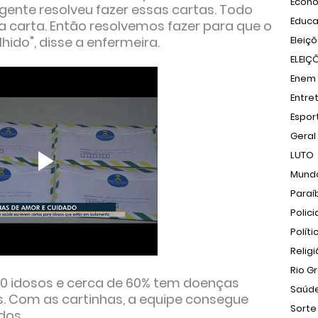
Econ
 gente resolveu fazer essas cartas. Todo
Educ
carta. Então resolvemos fazer para que o
hido", disse a enfermeira.
Eleiç
ELEIÇ
Enem
Entre
Espor
Geral
LUTO
Mund
Paraí
Polici
Políti
Relig
Rio G
0 idosos e cerca de 60% tem doenças
Saúd
. Com as cartinhas, a equipe consegue
Sorte
dos.