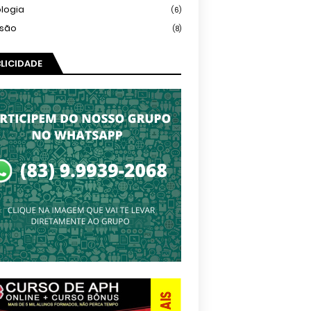
logia
(6)
isão
(8)
LICIDADE