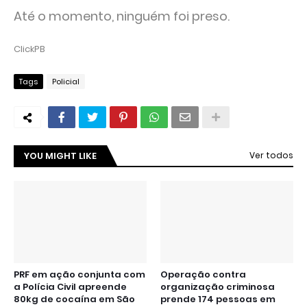
Até o momento, ninguém foi preso.
ClickPB
Tags
Policial
YOU MIGHT LIKE
Ver todos
PRF em ação conjunta com
Operação contra
a Polícia Civil apreende
organização criminosa
80kg de cocaína em São
prende 174 pessoas em