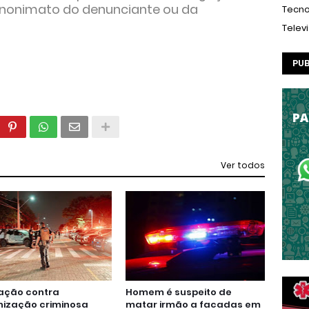
 anonimato do denunciante ou da
Tecno
Telev
PUB
Ver todos
ação contra
Homem é suspeito de
nização criminosa
matar irmão a facadas em