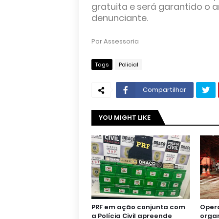
gratuita e será garantido o
denunciante.
Por Assessoria
Tags
Policial
Compartilhar
YOU MIGHT LIKE
PRF em ação conjunta com
Oper
a Polícia Civil apreende
orga