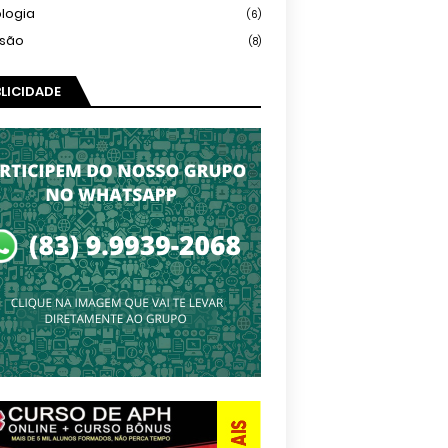
logia
(6)
isão
(8)
LICIDADE