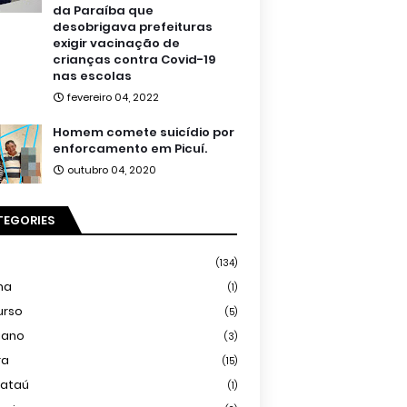
da Paraíba que
desobrigava prefeituras
exigir vacinação de
crianças contra Covid-19
nas escolas
fevereiro 04, 2022
Homem comete suicídio por
enforcamento em Picuí.
outubro 04, 2020
TEGORIES
(134)
ma
(1)
urso
(5)
iano
(3)
ra
(15)
mataú
(1)