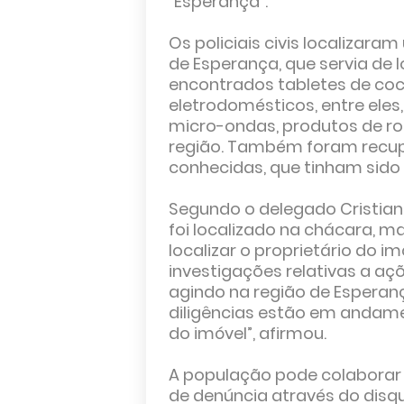
“Esperança”.
Os policiais civis localizara
de Esperança, que servia de 
encontrados tabletes de co
eletrodomésticos, entre eles,
micro-ondas, produtos de ro
região. Também foram recupe
conhecidas, que tinham sido
Segundo o delegado Cristian
foi localizado na chácara, 
localizar o proprietário do 
investigações relativas a a
agindo na região de Esperan
diligências estão em andament
do imóvel”, afirmou.
A população pode colaborar c
de denúncia através do disqu