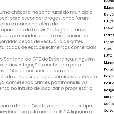
Econ
Educ
m uma chácara, na zona rural do município
Eleiç
local para esconder drogas, onde foram
ELEIÇ
caína e maconha, além de
Enem
 aparelhos de televisão, fogão e forno
ubos praticados contra residências na
Entre
radas peças de vestuário de grifes
Espor
 furtadas de estabelecimentos comerciais.
Geral
LUTO
o Santana, do GTE de Esperança, ninguém
Mund
mas as investigações continuam para
Paraí
imóvel. “As apreensões decorrem de
ções de uma associação criminosa que vem
Polici
ça, cometendo crimes patrimoniais. As
Políti
o, no intuito de localizar o proprietário
Relig
Rio G
Saúd
om a Polícia Civil fazendo qualquer tipo
Sorte
e-denúncia pelo número 197. A ligação é