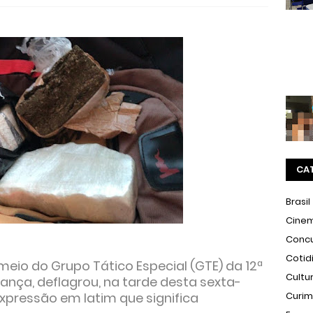
CA
Brasil
Cine
Conc
Cotid
r meio do Grupo Tático Especial (GTE) da 12ª
Cultu
ança, deflagrou, na tarde desta sexta-
 expressão em latim que significa
Curi