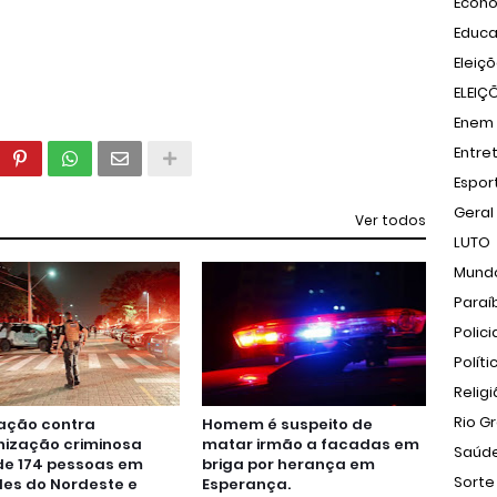
Econ
Educ
Eleiç
ELEIÇ
Enem
Entre
Espor
Geral
Ver todos
LUTO
Mund
Paraí
Polici
Políti
Relig
Rio G
ação contra
Homem é suspeito de
nização criminosa
matar irmão a facadas em
Saúd
de 174 pessoas em
briga por herança em
Sorte
es do Nordeste e
Esperança.