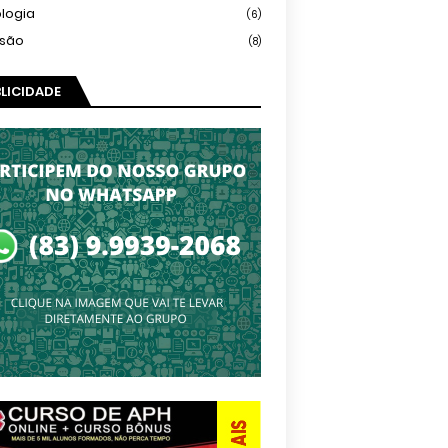
logia
(6)
isão
(8)
LICIDADE