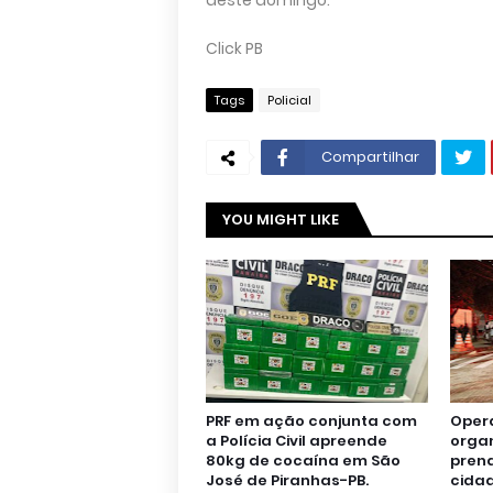
deste domingo.
Click PB
Tags
Policial
Compartilhar
YOU MIGHT LIKE
PRF em ação conjunta com
Oper
a Polícia Civil apreende
orga
80kg de cocaína em São
pren
José de Piranhas-PB.
cidad