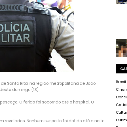
CA
Brasil
de Santa Rita, na região metropolitana de João
deste domingo (13).
Cine
Conc
pescoço. O ferido foi socorrido até o hospital. O
Cotid
Cultu
Curi
m revelados. Nenhum suspeito foi detido até a noite