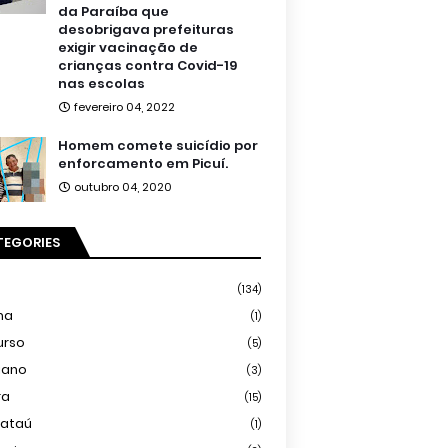
da Paraíba que
desobrigava prefeituras
exigir vacinação de
crianças contra Covid-19
nas escolas
fevereiro 04, 2022
Homem comete suicídio por
enforcamento em Picuí.
outubro 04, 2020
TEGORIES
(134)
ma
(1)
urso
(5)
iano
(3)
ra
(15)
mataú
(1)