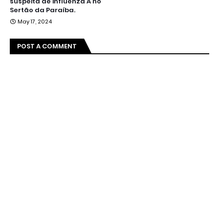
suspeita de influenza A no
Sertão da Paraíba.
May 17, 2024
POST A COMMENT