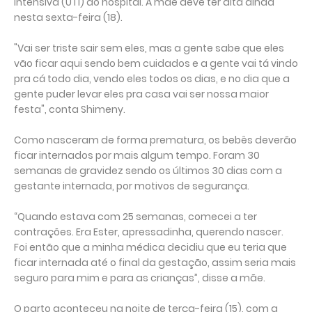
Intensiva (UTI) do hospital. A mãe deve ter alta ainda
nesta sexta-feira (18).
"Vai ser triste sair sem eles, mas a gente sabe que eles
vão ficar aqui sendo bem cuidados e a gente vai tá vindo
pra cá todo dia, vendo eles todos os dias, e no dia que a
gente puder levar eles pra casa vai ser nossa maior
festa", conta Shimeny.
Como nasceram de forma prematura, os bebês deverão
ficar internados por mais algum tempo. Foram 30
semanas de gravidez sendo os últimos 30 dias com a
gestante internada, por motivos de segurança.
“Quando estava com 25 semanas, comecei a ter
contrações. Era Ester, apressadinha, querendo nascer.
Foi então que a minha médica decidiu que eu teria que
ficar internada até o final da gestação, assim seria mais
seguro para mim e para as crianças”, disse a mãe.
O parto aconteceu na noite de terça-feira (15), com a