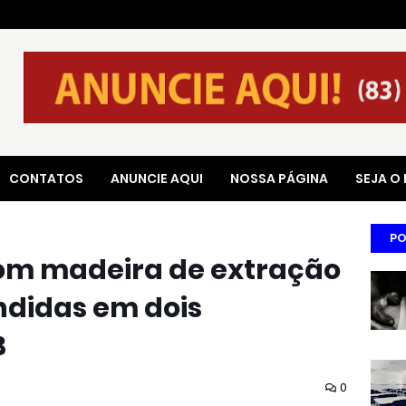
CONTATOS
ANUNCIE AQUI
NOSSA PÁGINA
SEJA O
PO
om madeira de extração
ndidas em dois
B
0