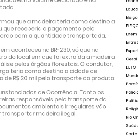
laridades no volume declarado e na
Econ
tada.
Educ
Eleiç
formou que a madeira teria como destino a
ELEIÇ
ou que receberia o pagamento pelo
Enem
cordo com a quantidade transportada.
Entre
m aconteceu na BR-230, só que na
Espor
ro do local em que foi extraída a madeira
Geral
lise pelos órgãos florestais. O condutor,
LUTO
rga teria como destino a cidade de
Mund
a de R$ 20 mil pelo transporte do produto.
Paraí
nstanciados de Ocorrência. Tanto os
Polici
iras responsáveis pelo transporte da
Políti
documentos ambientais irregulares vão
Relig
transportar madeira ilegal.
Rio G
Saúd
Sorte