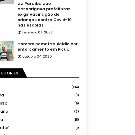
da Paraíba que
desobrigava prefeituras
exigir vacinação de
crianças contra Covid-19
nas escolas
fevereiro 04, 2022
Homem comete suicídio por
enforcamento em Picuí.
outubro 04, 2020
TEGORIES
(134)
ma
(1)
urso
(5)
iano
(3)
ra
(15)
mataú
(1)