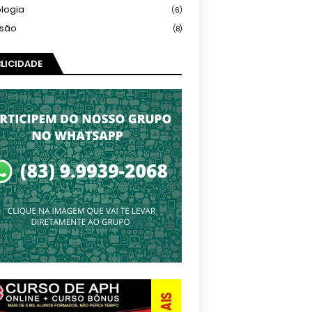
logia
(6)
isão
(8)
LICIDADE