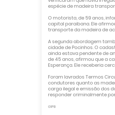
verificaram que havia irregu
espécie de madeira transpor
O motorista, de 59 anos, in
capital paraibana. Ele afirm
transporte da madeira de a
A segunda abordagem també
cidade de Pocinhos. O cadast
ainda estava pendente de aná
de 45 anos, afirmou que a ca
Esperança. Ele receberia cerc
Foram lavrados Termos Circu
condutores quanto as madere
carga ilegal e emissão dos 
responder criminalmente por 
G1PB