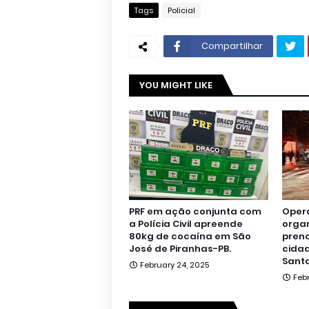
Tags
Policial
Compartilhar
YOU MIGHT LIKE
PRF em ação conjunta com
Oper
a Polícia Civil apreende
orga
80kg de cocaína em São
pren
José de Piranhas-PB.
cidad
Santa
February 24, 2025
Feb