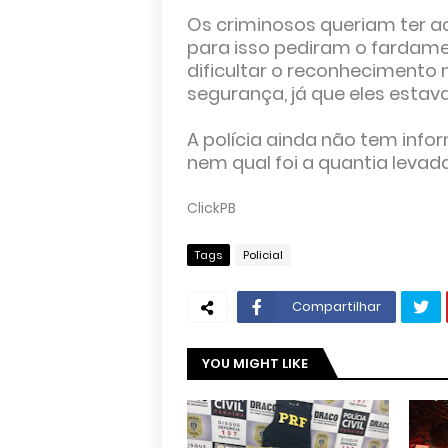
Os criminosos queriam ter ac
para isso pediram o fardamen
dificultar o reconhecimento 
segurança, já que eles esta
A polícia ainda não tem inf
nem qual foi a quantia levada
ClickPB
Tags
Policial
Compartilhar
YOU MIGHT LIKE