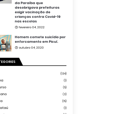
da Paraíba que
desobrigava prefeituras
exigir vacinação de
crianças contra Covid-19
nas escolas
fevereiro 04, 2022
Homem comete suicídio por
enforcamento em Picuí.
outubro 04, 2020
TEGORIES
(134)
ma
(1)
urso
(5)
iano
(3)
ra
(15)
mataú
(1)