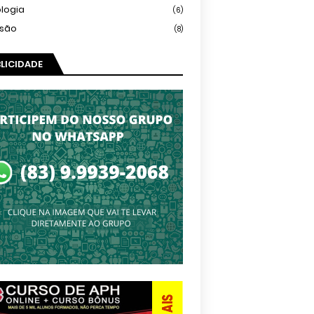
logia
(6)
isão
(8)
LICIDADE