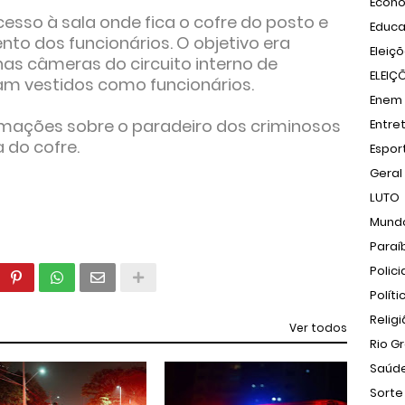
Econ
esso à sala onde fica o cofre do posto e
Educ
to dos funcionários. O objetivo era
Eleiç
nas câmeras do circuito interno de
ELEIÇ
vam vestidos como funcionários.
Enem
ormações sobre o paradeiro dos criminosos
Entre
 do cofre.
Espor
Geral
LUTO
Mund
Paraí
Polici
Políti
Relig
Ver todos
Rio G
Saúd
Sorte