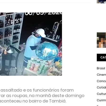
CA
Brasil
Cine
Conc
Cotid
 assaltado e os funcionários foram
Cultu
irar as roupas, na manhã deste domingo
 aconteceu no bairro de Tambiá.
Curi