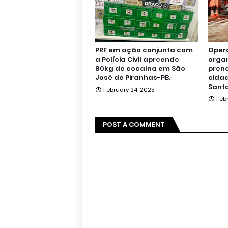
PRF em ação conjunta com
Oper
a Polícia Civil apreende
orga
80kg de cocaína em São
pren
José de Piranhas-PB.
cidad
Santa
February 24, 2025
Feb
POST A COMMENT