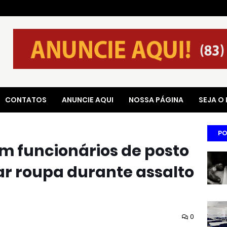
CONTATOS
ANUNCIE AQUI
NOSSA PÁGINA
SEJA O
PO
m funcionários de posto
rar roupa durante assalto
0