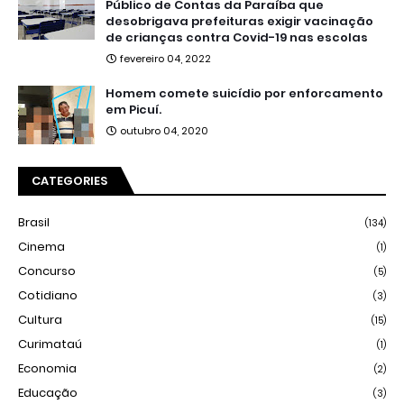
Público de Contas da Paraíba que
desobrigava prefeituras exigir vacinação
de crianças contra Covid-19 nas escolas
fevereiro 04, 2022
Homem comete suicídio por enforcamento
em Picuí.
outubro 04, 2020
CATEGORIES
Brasil
(134)
Cinema
(1)
Concurso
(5)
Cotidiano
(3)
Cultura
(15)
Curimataú
(1)
Economia
(2)
Educação
(3)