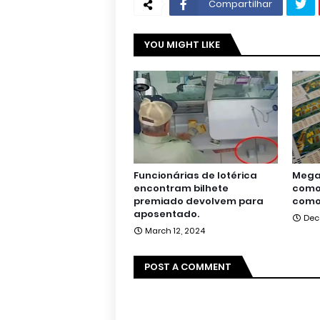
Compartilhar
YOU MIGHT LIKE
Funcionárias de lotérica
Mega 
encontram bilhete
como 
premiado devolvem para
como
aposentado.
Dec
March 12, 2024
POST A COMMENT