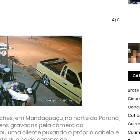
0
CA
Brasil
Cine
Conc
Cotid
ches, em Mandaguaçu, no norte do Paraná,
Cultu
gens gravadas pela câmera do
ou uma cliente puxando o próprio cabelo e
Curi
te que havia comprado.