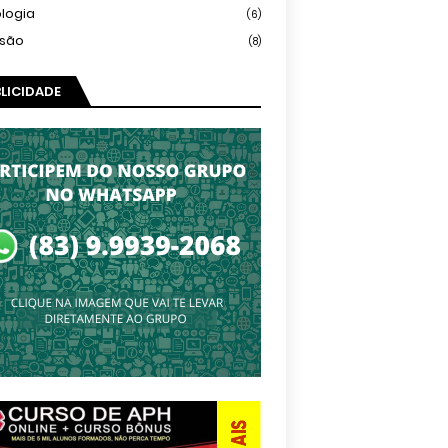
logia
(6)
isão
(8)
LICIDADE