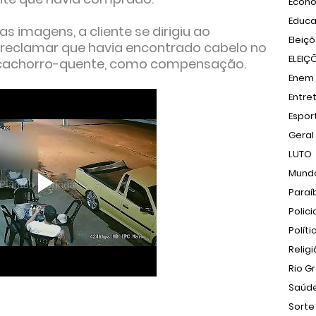
Econ
Educ
imagens, a cliente se dirigiu ao
Eleiç
 reclamar que havia encontrado cabelo no
ELEIÇ
 cachorro-quente, como compensação.
Enem
Entre
Espor
Geral
LUTO
Mund
Paraí
Polici
Políti
Relig
Rio G
Saúd
Sorte