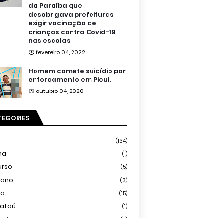
da Paraíba que
desobrigava prefeituras
exigir vacinação de
crianças contra Covid-19
nas escolas
fevereiro 04, 2022
Homem comete suicídio por
enforcamento em Picuí.
outubro 04, 2020
TEGORIES
(134)
ma
(1)
urso
(5)
iano
(3)
ra
(15)
mataú
(1)