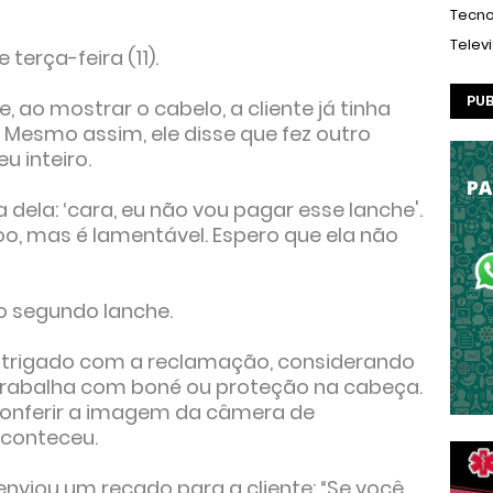
Tecno
Telev
terça-feira (11).
PUB
 ao mostrar o cabelo, a cliente já tinha
 Mesmo assim, ele disse que fez outro
u inteiro.
ela: ‘cara, eu não vou pagar esse lanche'.
doo, mas é lamentável. Espero que ela não
o segundo lanche.
intrigado com a reclamação, considerando
e trabalha com boné ou proteção na cabeça.
conferir a imagem da câmera de
aconteceu.
enviou um recado para a cliente: “Se você