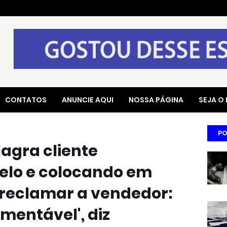
CONTATOS
ANUNCIE AQUI
NOSSA PÁGINA
SEJA O
PO
agra cliente
elo e colocando em
 reclamar a vendedor:
amentável', diz