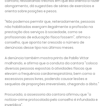
cantora, ressaltando trechos em que ela orienta a fazer
alongamento, dá sugestões de séries de exercícios e
orienta sobre posições e pesos.
"Não podemos permitir que, reiteradamente, pessoas
não habilitadas exerçam ilegalmente a profissão na
prestação dos serviços à sociedade, como se
profissionais de educação física fossem", afirma o
conselho, que aponta ter crescido o número de
denúncias desse tipo nos últimos meses.
A denúncia também mostra prints de Pabllo Vittar
malhando, e afirma que a conduta da cantora "coloca
diversas pessoas expostas à atividades físicas que
elevam a frequência cardiorrespiratória, bem como a
excessivos pesos livres, podendo causar lesões e
sequelas de proporções irreversíveis, chegando a óbito."
Procurada, a assessoria da cantora afirmou que "a
notícia-crime protocolada pelo conselho é infundada e
inverídica".