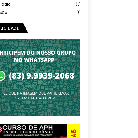
logia
(6)
isão
(8)
LICIDADE