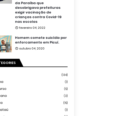
da Paraíba que
desobrigava prefeituras
exigir vacinação de
crianças contra Covid-19
nas escolas
fevereiro 04, 2022
Homem comete suicídio por
enforcamento em Picuí.
outubro 04, 2020
TEGORIES
(134)
ma
(1)
urso
(5)
iano
(3)
ra
(15)
mataú
(1)