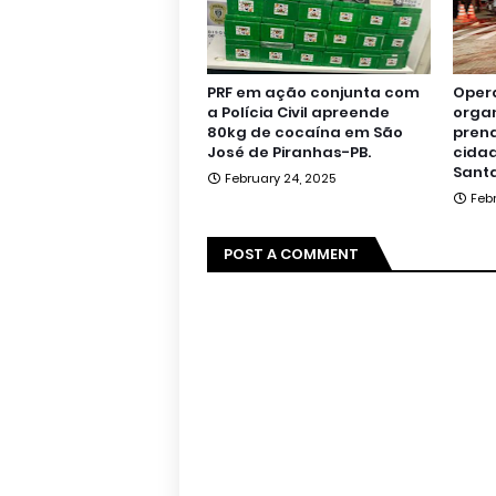
PRF em ação conjunta com
Oper
a Polícia Civil apreende
orga
80kg de cocaína em São
pren
José de Piranhas-PB.
cidad
Santa
February 24, 2025
Feb
POST A COMMENT