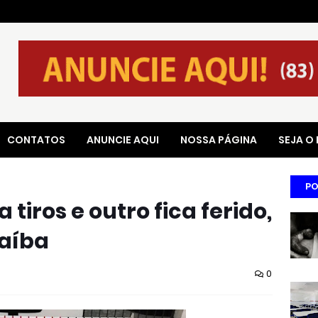
CONTATOS
ANUNCIE AQUI
NOSSA PÁGINA
SEJA O
PO
iros e outro fica ferido,
raíba
0