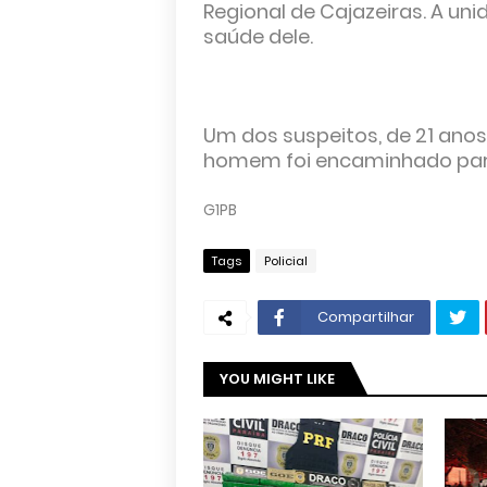
Regional de Cajazeiras. A un
saúde dele.
Um dos suspeitos, de 21 anos,
homem foi encaminhado para a
G1PB
Tags
Policial
Compartilhar
YOU MIGHT LIKE