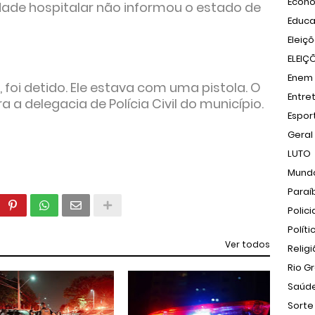
Econ
idade hospitalar não informou o estado de
Educ
Eleiç
ELEIÇ
Enem
 foi detido. Ele estava com uma pistola. O
Entre
 delegacia de Polícia Civil do município.
Espor
Geral
LUTO
Mund
Paraí
Polici
Políti
Ver todos
Relig
Rio G
Saúd
Sorte