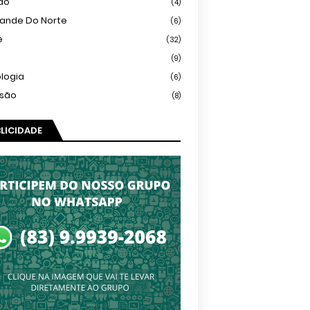
ião
(4)
rande Do Norte
(6)
e
(32)
(9)
logia
(6)
isão
(8)
LICIDADE