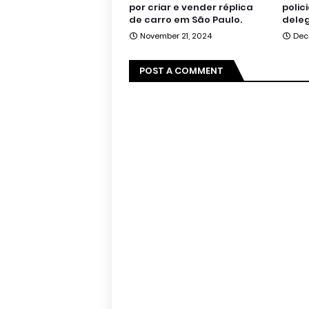
por criar e vender réplica
polic
de carro em São Paulo.
deleg
November 21, 2024
Dec
POST A COMMENT