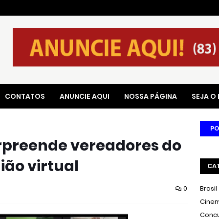
CONTATOS
ANUNCIE AQUI
NOSSA PÁGINA
SEJA O
PO
rpreende vereadores do
ião virtual
CA
0
Brasil
Cine
Conc