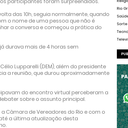
o os participantes foram surpreendidos.
Relig
Rio G
volta das 10h, seguia normalmente, quando
Saúd
 com o nome de uma pessoa que não é
Sorte
har a conversa e começou a prática do
Tecno
Telev
já durava mais de 4 horas sem
PUB
Célio Lupparelli (DEM), além do presidente
ia a reunião, que durou aproximadamente
cipavam do encontro virtual perceberam a
ebater sobre o assunto principal.
a Câmara de Vereadores do Rio e com o
 até a última atualização desta
no.