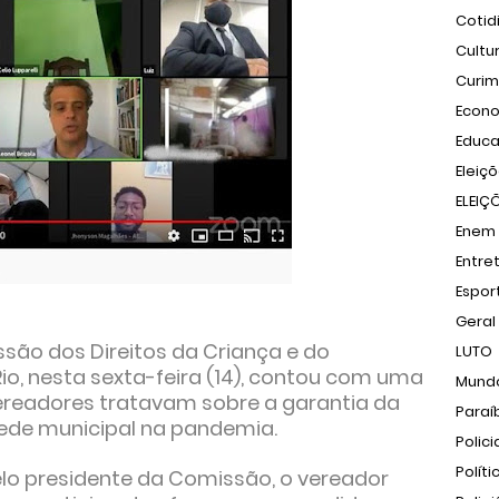
Cotid
Cultu
Curi
Econ
Educ
Eleiç
ELEIÇ
Enem
Entre
Espor
Geral
são dos Direitos da Criança e do
LUTO
o, nesta sexta-feira (14), contou com uma
Mund
ereadores tratavam sobre a garantia da
Paraí
rede municipal na pandemia.
Polici
Políti
elo presidente da Comissão, o vereador