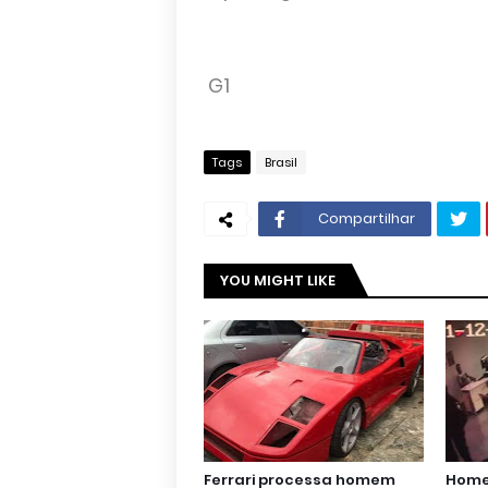
G1
Tags
Brasil
Compartilhar
YOU MIGHT LIKE
Ferrari processa homem
Home