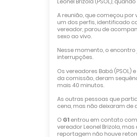
Leonel Brizola (PSOL), quand
A reunião, que começou por 
um dos perfis, identificado
vereador, parou de acompan
sexo ao vivo.
Nesse momento, o encontro 
interrupções.
Os vereadores Babá (PSOL) e 
da comissão, deram sequênc
mais 40 minutos.
As outras pessoas que parti
cena, mas não deixaram de d
O
G1
entrou em contato com 
vereador Leonel Brizola, mas
reportagem não houve retor