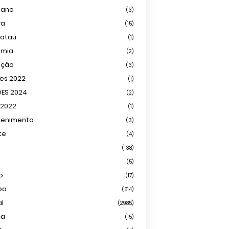
iano
(3)
ra
(15)
mataú
(1)
omia
(2)
ação
(3)
ões 2022
(1)
ÕES 2024
(2)
 2022
(1)
tenimento
(3)
te
(4)
(138)
(5)
o
(17)
ba
(514)
al
(2985)
ca
(15)