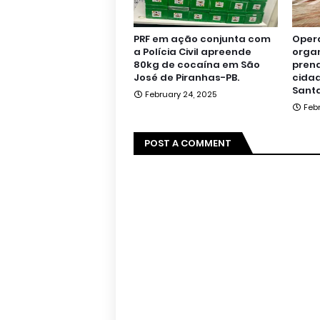
PRF em ação conjunta com
Oper
a Polícia Civil apreende
orga
80kg de cocaína em São
pren
José de Piranhas-PB.
cidad
Santa
February 24, 2025
Feb
POST A COMMENT