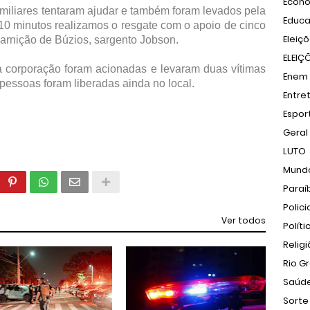
Econ
amiliares tentaram ajudar e também foram levados pela
Educ
10 minutos realizamos o resgate com o apoio de cinco
Eleiç
uarnição de Búzios, sargento Jobson.
ELEIÇ
a corporação foram acionadas e levaram duas vítimas
Enem
 pessoas foram liberadas ainda no local.
Entre
Espor
Geral
LUTO
Mund
Paraí
Polici
Ver todos
Políti
Relig
Rio G
Saúd
Sorte