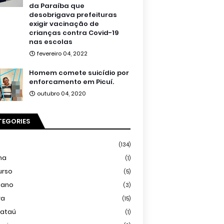
da Paraíba que
desobrigava prefeituras
exigir vacinação de
crianças contra Covid-19
nas escolas
fevereiro 04, 2022
Homem comete suicídio por
enforcamento em Picuí.
outubro 04, 2020
TEGORIES
(134)
ma
(1)
urso
(5)
iano
(3)
ra
(15)
mataú
(1)