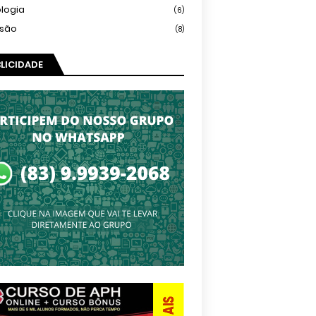
logia
(6)
isão
(8)
LICIDADE