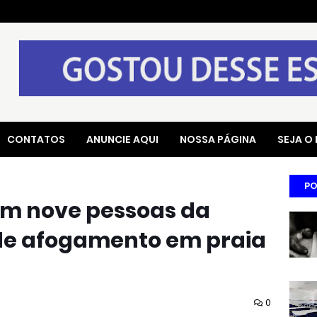
CONTATOS
ANUNCIE AQUI
NOSSA PÁGINA
SEJA O
PO
am nove pessoas da
de afogamento em praia
0