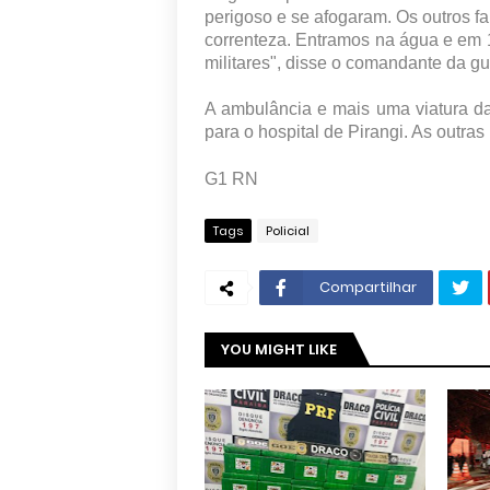
perigoso e se afogaram. Os outros f
correnteza. Entramos na água e em 
militares", disse o comandante da g
A ambulância e mais uma viatura d
para o hospital de Pirangi. As outras
G1 RN
Tags
Policial
Compartilhar
YOU MIGHT LIKE