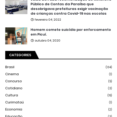
Público de Contas da Paraíba que
desobrigava prefeituras exigir vacinação
de crianças contra Covid-19 nas escolas
fevereiro 04, 2022
Homem comete suicídio por enforcamento
em Picuí.
outubro 04, 2020
CATEGORIES
Brasil
(134)
Cinema
(1)
Concurso
(5)
Cotidiano
(3)
Cultura
(15)
Curimataú
(1)
Economia
(2)
Educação
(3)