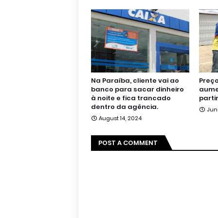
Na Paraíba, cliente vai ao
Preço
banco para sacar dinheiro
aumen
à noite e fica trancado
parti
dentro da agência.
Jun
August 14, 2024
POST A COMMENT