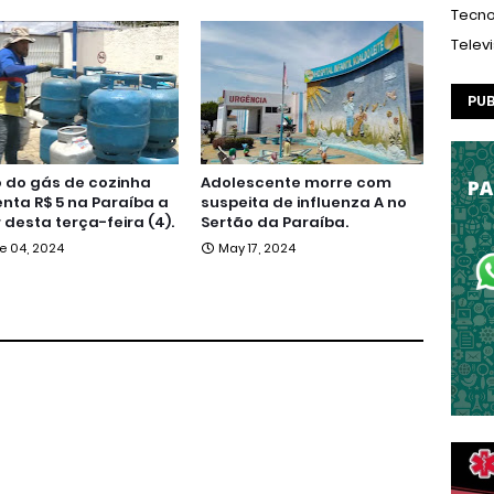
Tecno
Telev
PUB
 do gás de cozinha
Adolescente morre com
ta R$ 5 na Paraíba a
suspeita de influenza A no
r desta terça-feira (4).
Sertão da Paraíba.
e 04, 2024
May 17, 2024