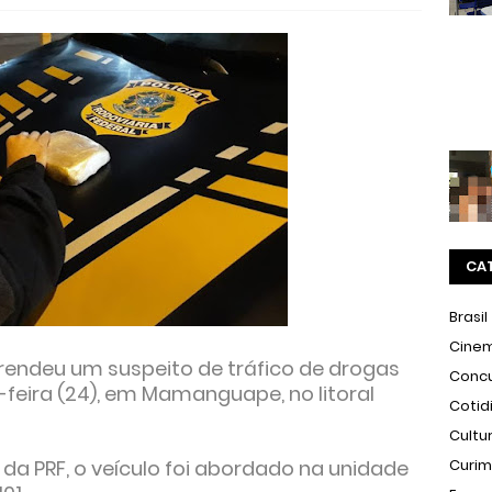
CA
Brasil
Cine
 prendeu um suspeito de tráfico de drogas
Conc
eira (24), em Mamanguape, no litoral
Cotid
Cultu
a PRF, o veículo foi abordado na unidade
Curi