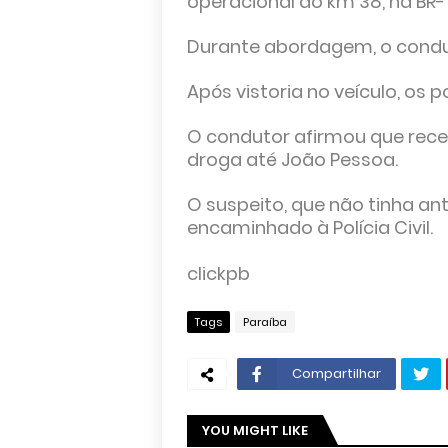
operacional do km 38, na BR-1
Durante abordagem, o condu
Após vistoria no veículo, os p
O condutor afirmou que recebe
droga até João Pessoa.
O suspeito, que não tinha ant
encaminhado à Polícia Civil.
clickpb
Tags
Paraíba
Compartilhar
YOU MIGHT LIKE