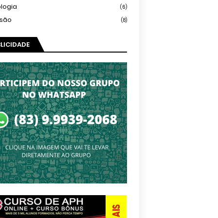
logia
(6)
isão
(8)
LICIDADE