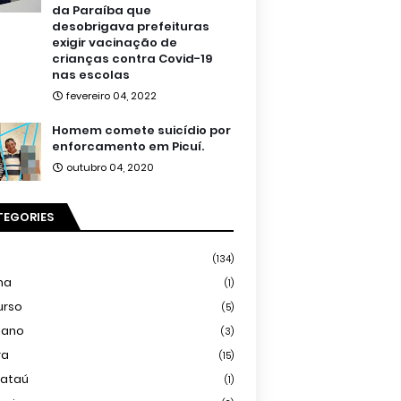
da Paraíba que
desobrigava prefeituras
exigir vacinação de
crianças contra Covid-19
nas escolas
fevereiro 04, 2022
Homem comete suicídio por
enforcamento em Picuí.
outubro 04, 2020
TEGORIES
(134)
ma
(1)
urso
(5)
iano
(3)
ra
(15)
mataú
(1)