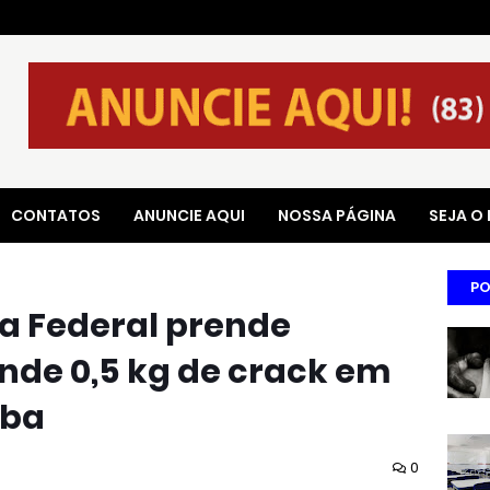
CONTATOS
ANUNCIE AQUI
NOSSA PÁGINA
SEJA O
PO
ia Federal prende
nde 0,5 kg de crack em
íba
0