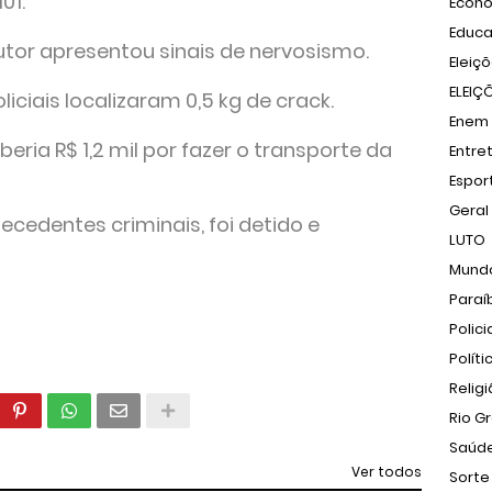
01.
Econ
Educ
tor apresentou sinais de nervosismo.
Eleiç
ELEIÇ
oliciais localizaram 0,5 kg de crack.
Enem
ria R$ 1,2 mil por fazer o transporte da
Entre
Espor
Geral
ecedentes criminais, foi detido e
LUTO
Mund
Paraí
Polici
Políti
Relig
Rio G
Saúd
Ver todos
Sorte