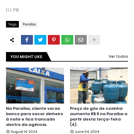
G1 PB
Tags
Paraíba
YOU MIGHT LIKE
Ver todos
Na Paraíba, cliente vai ao
Preço do gás de cozinha
banco para sacar dinheiro
aumenta R$ 5 na Paraíba a
à noite e fica trancado
partir desta terça-feira
dentro da agência.
(4).
August 14, 2024
June 04, 2024