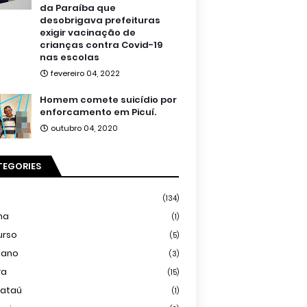
da Paraíba que
desobrigava prefeituras
exigir vacinação de
crianças contra Covid-19
nas escolas
fevereiro 04, 2022
Homem comete suicídio por
enforcamento em Picuí.
outubro 04, 2020
TEGORIES
(134)
ma
(1)
urso
(5)
iano
(3)
ra
(15)
mataú
(1)