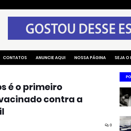
CONTATOS
ANUNCIE AQUI
NOSSA PÁGINA
SEJA O
PO
s é o primeiro
 vacinado contra a
l
0