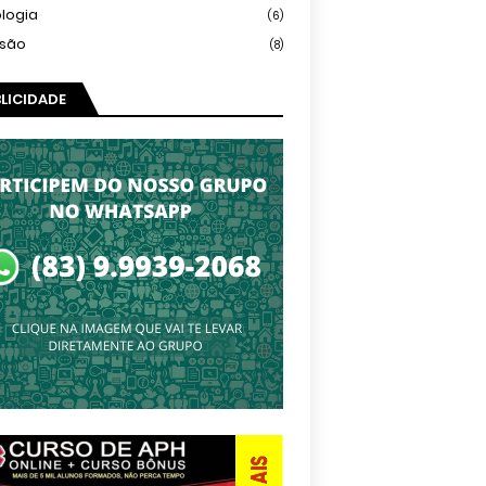
logia
(6)
isão
(8)
LICIDADE