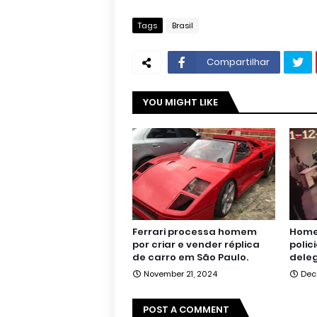
Tags
Brasil
Compartilhar
YOU MIGHT LIKE
Ferrari processa homem
Home
por criar e vender réplica
polic
de carro em São Paulo.
deleg
November 21, 2024
Dec
POST A COMMENT