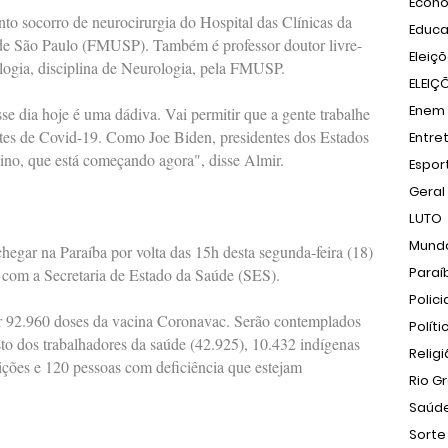
Econ
o socorro de neurocirurgia do Hospital das Clínicas da
Educ
de São Paulo (FMUSP). Também é professor doutor livre-
Eleiç
ogia, disciplina de Neurologia, pela FMUSP.
ELEIÇ
Enem
se dia hoje é uma dádiva. Vai permitir que a gente trabalhe
tes de Covid-19. Como Joe Biden, presidentes dos Estados
Entre
no, que está começando agora", disse Almir.
Espor
Geral
LUTO
Mund
hegar na Paraíba por volta das 15h desta segunda-feira (18)
Paraí
 com a Secretaria de Estado da Saúde (SES).
Polici
ber 92.960 doses da vacina Coronavac. Serão contemplados
Políti
to dos trabalhadores da saúde (42.925), 10.432 indígenas
Relig
uições e 120 pessoas com deficiência que estejam
Rio G
Saúd
Sorte